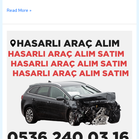
Read More »
Tut
Hasarlı
Kazalı
Pert
Araç
Alım
Satım
05362400316