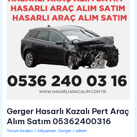
Pert
Araç
Alım
Satım
05362400316
Gerger Hasarlı Kazalı Pert Araç
Alım Satım 05362400316
Yorum bırakın
/
Adıyaman
,
Gerger
/
admin