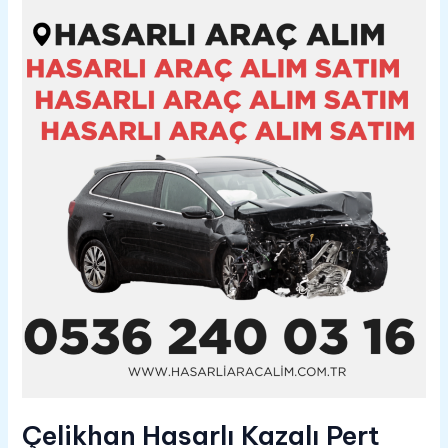
Çelikhan
Hasarlı
Kazalı
Pert
Araç
Alım
Satım
05362400316
Çelikhan Hasarlı Kazalı Pert