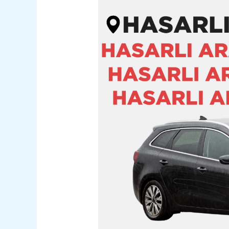
Çobanlar
Hasarlı
Kazalı
Pert
Araç
Alım
Satım
05362400316