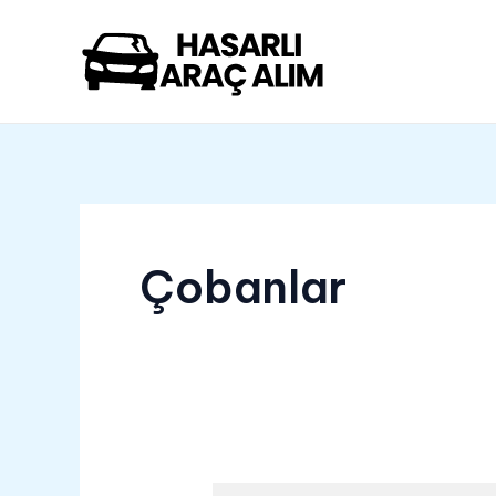
İçeriğe
atla
Çobanlar