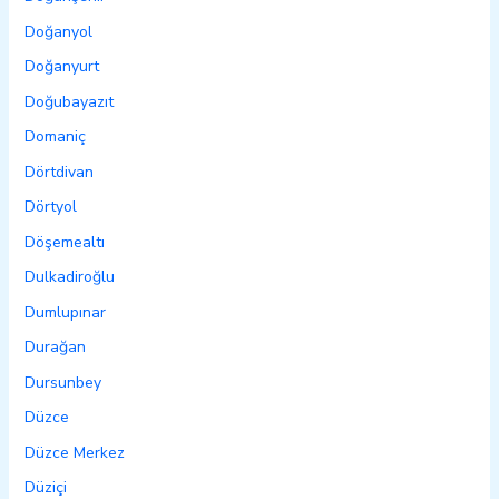
Doğanyol
Doğanyurt
Doğubayazıt
Domaniç
Dörtdivan
Dörtyol
Döşemealtı
Dulkadiroğlu
Dumlupınar
Durağan
Dursunbey
Düzce
Düzce Merkez
Düziçi