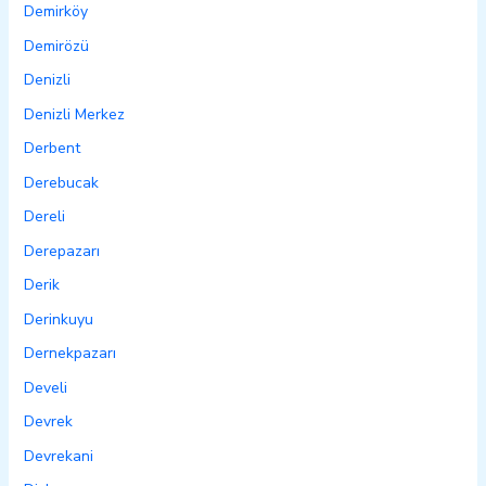
Demirköy
Demirözü
Denizli
Denizli Merkez
Derbent
Derebucak
Dereli
Derepazarı
Derik
Derinkuyu
Dernekpazarı
Develi
Devrek
Devrekani