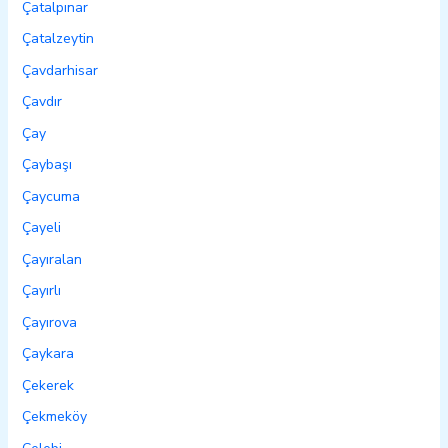
Çatalpınar
Çatalzeytin
Çavdarhisar
Çavdır
Çay
Çaybaşı
Çaycuma
Çayeli
Çayıralan
Çayırlı
Çayırova
Çaykara
Çekerek
Çekmeköy