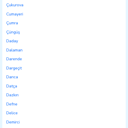
Çukurova
Cumayeri
Çumra
Çüngüş
Daday
Dalaman
Darende
Dargeçit
Darıca
Datça
Dazkırı
Defne
Delice
Demirci