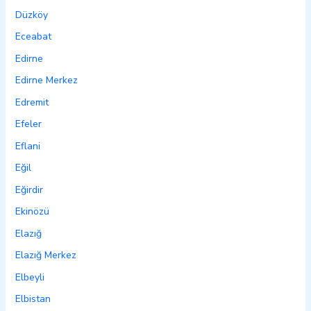
Düzköy
Eceabat
Edirne
Edirne Merkez
Edremit
Efeler
Eflani
Eğil
Eğirdir
Ekinözü
Elazığ
Elazığ Merkez
Elbeyli
Elbistan