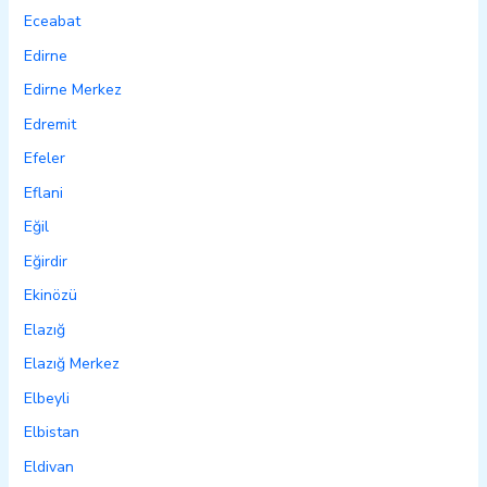
Eceabat
Edirne
Edirne Merkez
Edremit
Efeler
Eflani
Eğil
Eğirdir
Ekinözü
Elazığ
Elazığ Merkez
Elbeyli
Elbistan
Eldivan