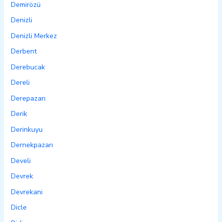
Demirözü
Denizli
Denizli Merkez
Derbent
Derebucak
Dereli
Derepazarı
Derik
Derinkuyu
Dernekpazarı
Develi
Devrek
Devrekani
Dicle