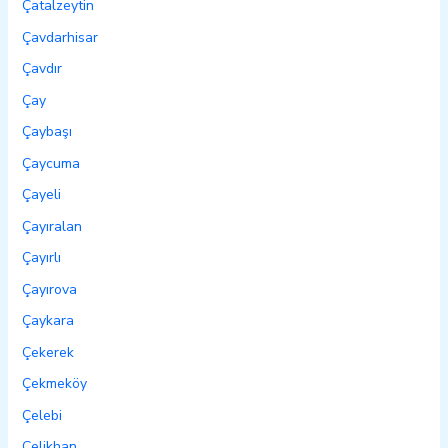
Çatalzeytin
Çavdarhisar
Çavdır
Çay
Çaybaşı
Çaycuma
Çayeli
Çayıralan
Çayırlı
Çayırova
Çaykara
Çekerek
Çekmeköy
Çelebi
Çelikhan