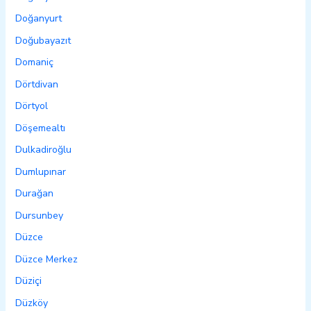
Doğanyurt
Doğubayazıt
Domaniç
Dörtdivan
Dörtyol
Döşemealtı
Dulkadiroğlu
Dumlupınar
Durağan
Dursunbey
Düzce
Düzce Merkez
Düziçi
Düzköy