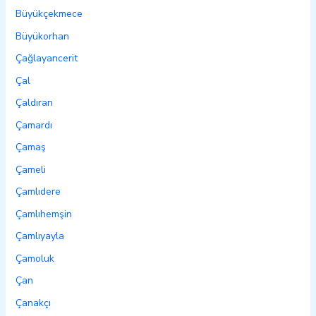
Büyükçekmece
Büyükorhan
Çağlayancerit
Çal
Çaldıran
Çamardı
Çamaş
Çameli
Çamlıdere
Çamlıhemşin
Çamlıyayla
Çamoluk
Çan
Çanakçı