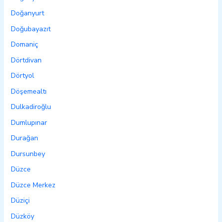
Doğanyurt
Doğubayazıt
Domaniç
Dörtdivan
Dörtyol
Döşemealtı
Dulkadiroğlu
Dumlupınar
Durağan
Dursunbey
Düzce
Düzce Merkez
Düziçi
Düzköy