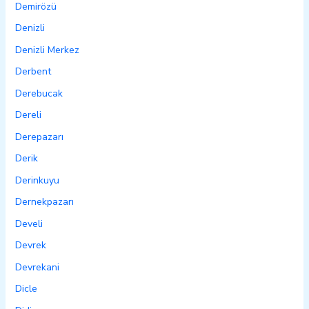
Demirözü
Denizli
Denizli Merkez
Derbent
Derebucak
Dereli
Derepazarı
Derik
Derinkuyu
Dernekpazarı
Develi
Devrek
Devrekani
Dicle