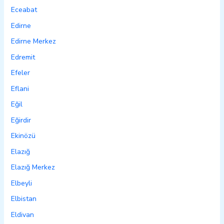
Eceabat
Edirne
Edirne Merkez
Edremit
Efeler
Eflani
Eğil
Eğirdir
Ekinözü
Elazığ
Elazığ Merkez
Elbeyli
Elbistan
Eldivan