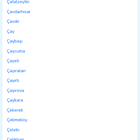
Çatalzeytin
Çavdarhisar
Çavdır
Çay
Çaybaşı
Çaycuma
Çayeli
Çayıralan
Çayırlı
Çayırova
Çaykara
Çekerek
Çekmeköy
Çelebi
Çelikhan