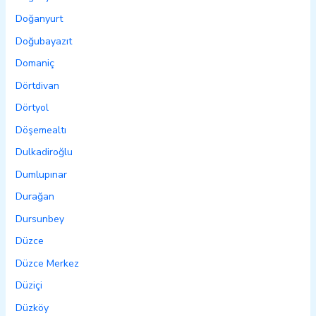
Doğanyurt
Doğubayazıt
Domaniç
Dörtdivan
Dörtyol
Döşemealtı
Dulkadiroğlu
Dumlupınar
Durağan
Dursunbey
Düzce
Düzce Merkez
Düziçi
Düzköy