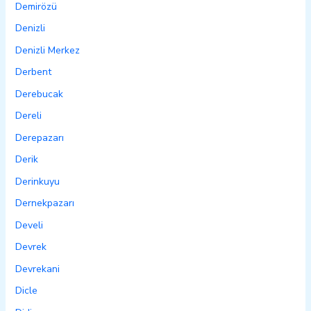
Demirözü
Denizli
Denizli Merkez
Derbent
Derebucak
Dereli
Derepazarı
Derik
Derinkuyu
Dernekpazarı
Develi
Devrek
Devrekani
Dicle