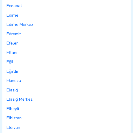
Eceabat
Edirne
Edirne Merkez
Edremit
Efeler
Eflani
Eğil
Eğirdir
Ekinözü
Elazığ
Elazığ Merkez
Elbeyli
Elbistan
Eldivan