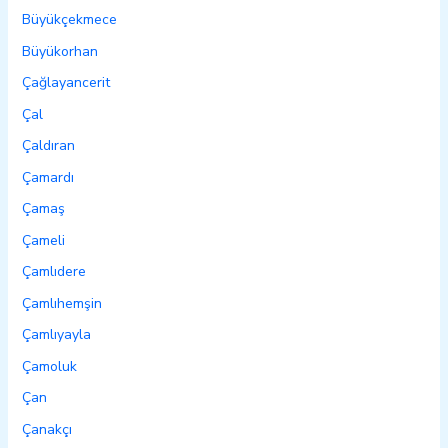
Büyükçekmece
Büyükorhan
Çağlayancerit
Çal
Çaldıran
Çamardı
Çamaş
Çameli
Çamlıdere
Çamlıhemşin
Çamlıyayla
Çamoluk
Çan
Çanakçı