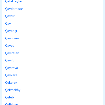
Çatalzeytin
Çavdarhisar
Çavdır
Çay
Çaybaşı
Çaycuma
Çayeli
Çayıralan
Çayırlı
Çayırova
Çaykara
Çekerek
Çekmeköy
Çelebi
Çelikhan