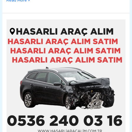
Read More »
Beşiri
Hasarlı
Kazalı
Pert
Araç
Alım
Satım
05362400316