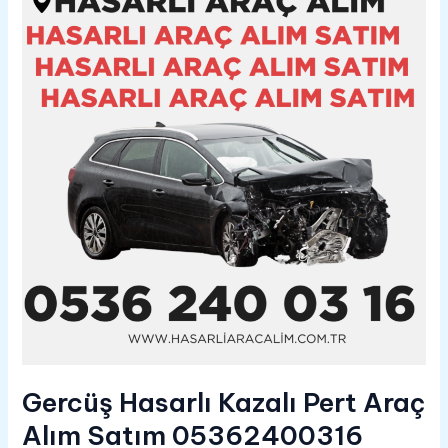
Kazalı
Pert
Araç
Alım
Satım
05362400316
Gercüş Hasarlı Kazalı Pert Araç
Alım Satım 05362400316