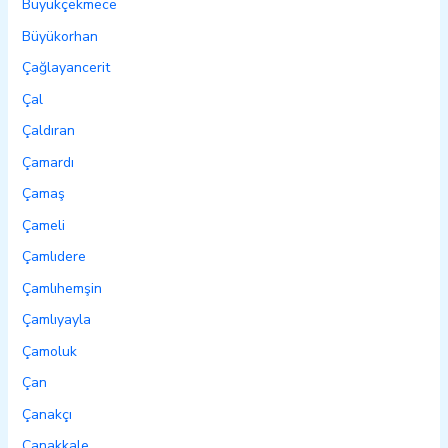
Büyükçekmece
Büyükorhan
Çağlayancerit
Çal
Çaldıran
Çamardı
Çamaş
Çameli
Çamlıdere
Çamlıhemşin
Çamlıyayla
Çamoluk
Çan
Çanakçı
Çanakkale