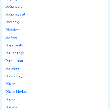
Doğanyurt
Doğubayazıt
Domaniç
Dörtdivan
Dörtyol
Döşemealtı
Dulkadiroğlu
Dumlupınar
Durağan
Dursunbey
Düzce
Düzce Merkez
Düziçi
Düzköy