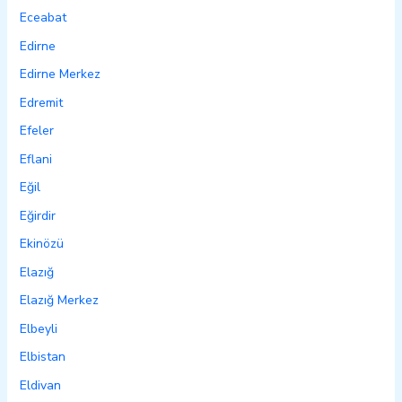
Eceabat
Edirne
Edirne Merkez
Edremit
Efeler
Eflani
Eğil
Eğirdir
Ekinözü
Elazığ
Elazığ Merkez
Elbeyli
Elbistan
Eldivan