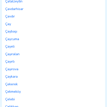
Çatalzeytin
Çavdarhisar
Çavdır
Çay
Çaybaşı
Çaycuma
Çayeli
Çayıralan
Çayırlı
Çayırova
Çaykara
Çekerek
Çekmeköy
Çelebi
Çelikhan