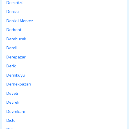
Demirözü
Denizli
Denizli Merkez
Derbent
Derebucak
Dereli
Derepazarı
Derik
Derinkuyu
Dernekpazarı
Develi
Devrek
Devrekani
Dicle