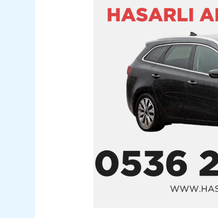
Satım
05362400316