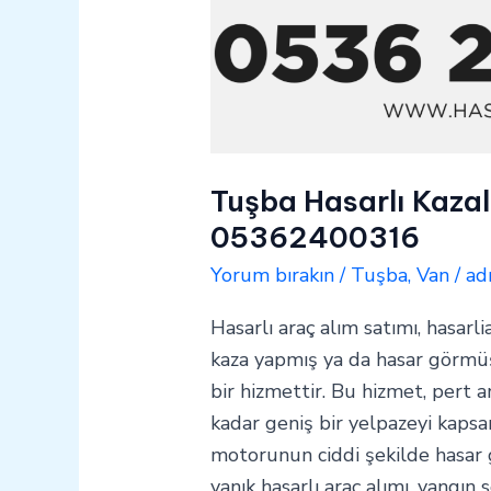
Tuşba Hasarlı Kazal
05362400316
Yorum bırakın
/
Tuşba
,
Van
/
ad
Hasarlı araç alım satımı, hasarli
kaza yapmış ya da hasar görmüş 
bir hizmettir. Bu hizmet, pert a
kadar geniş bir yelpazeyi kapsar
motorunun ciddi şekilde hasar
yanık hasarlı araç alımı, yangın 