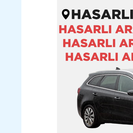
Tuşba
Hasarlı
Kazalı
Pert
Araç
Alım
Satım
05362400316