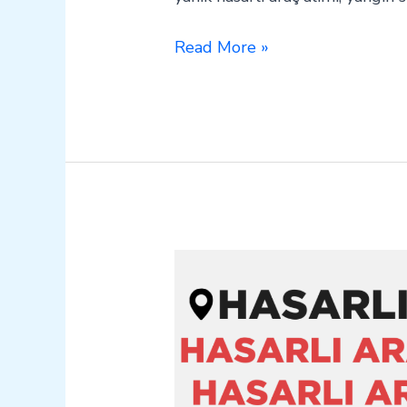
Read More »
İpekyolu
Hasarlı
Kazalı
Pert
Araç
Alım