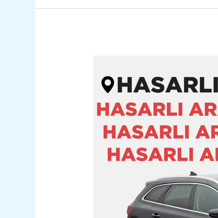
Muradiye
Hasarlı
Kazalı
Pert
Araç
Alım
Satım
05362400316