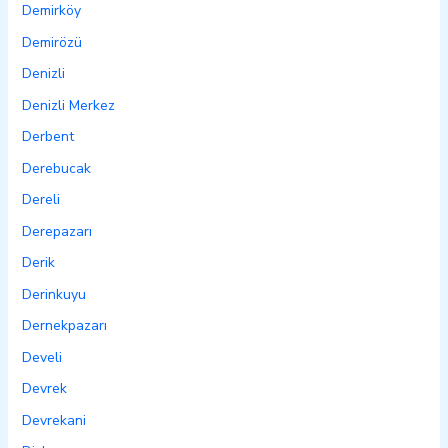
Demirköy
Demirözü
Denizli
Denizli Merkez
Derbent
Derebucak
Dereli
Derepazarı
Derik
Derinkuyu
Dernekpazarı
Develi
Devrek
Devrekani