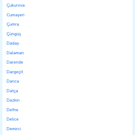
Çukurova
Cumayeri
Çumra
Çüngüş
Daday
Dalaman
Darende
Dargeçit
Darıca
Datça
Dazkırı
Defne
Delice
Demirci