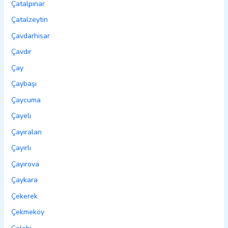
Çatalpınar
Çatalzeytin
Çavdarhisar
Çavdır
Çay
Çaybaşı
Çaycuma
Çayeli
Çayıralan
Çayırlı
Çayırova
Çaykara
Çekerek
Çekmeköy