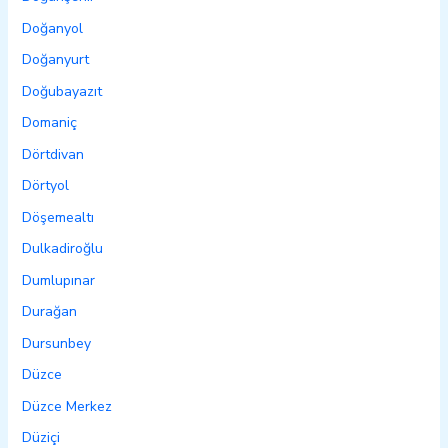
Doğanyol
Doğanyurt
Doğubayazıt
Domaniç
Dörtdivan
Dörtyol
Döşemealtı
Dulkadiroğlu
Dumlupınar
Durağan
Dursunbey
Düzce
Düzce Merkez
Düziçi