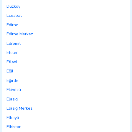
Düzköy
Eceabat
Edirne
Edirne Merkez
Edremit
Efeler
Eflani
Eğil
Eğirdir
Ekinözü
Elazığ
Elazığ Merkez
Elbeyli
Elbistan