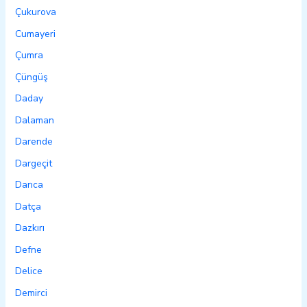
Çukurova
Cumayeri
Çumra
Çüngüş
Daday
Dalaman
Darende
Dargeçit
Darıca
Datça
Dazkırı
Defne
Delice
Demirci