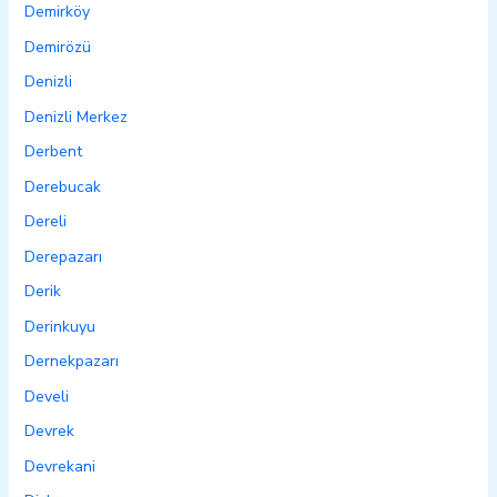
Demirköy
Demirözü
Denizli
Denizli Merkez
Derbent
Derebucak
Dereli
Derepazarı
Derik
Derinkuyu
Dernekpazarı
Develi
Devrek
Devrekani