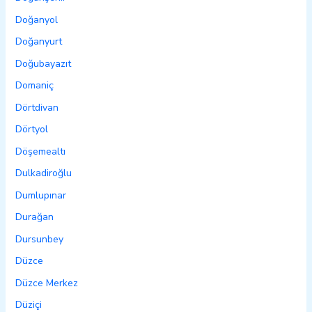
Doğanyol
Doğanyurt
Doğubayazıt
Domaniç
Dörtdivan
Dörtyol
Döşemealtı
Dulkadiroğlu
Dumlupınar
Durağan
Dursunbey
Düzce
Düzce Merkez
Düziçi