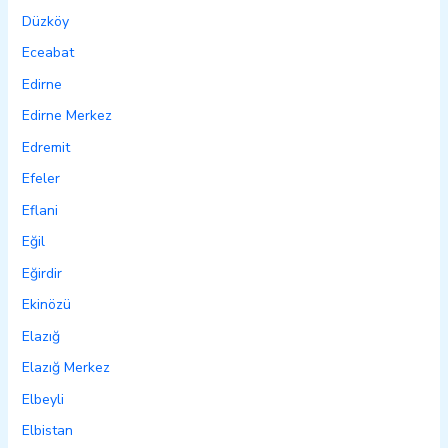
Düzköy
Eceabat
Edirne
Edirne Merkez
Edremit
Efeler
Eflani
Eğil
Eğirdir
Ekinözü
Elazığ
Elazığ Merkez
Elbeyli
Elbistan