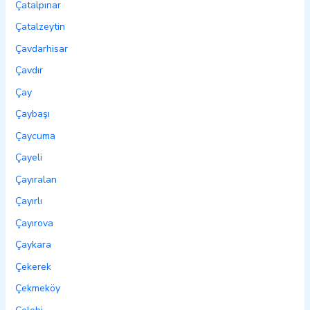
Çatalpınar
Çatalzeytin
Çavdarhisar
Çavdır
Çay
Çaybaşı
Çaycuma
Çayeli
Çayıralan
Çayırlı
Çayırova
Çaykara
Çekerek
Çekmeköy