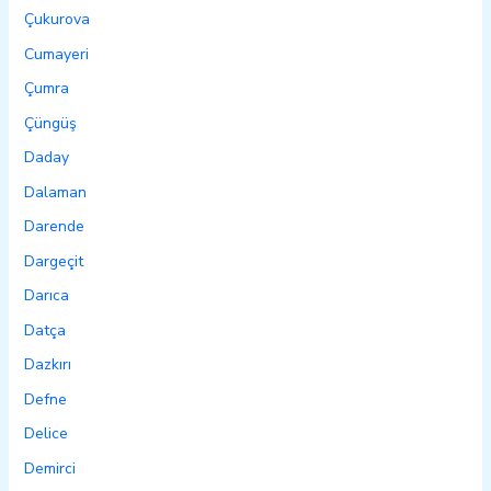
Çukurova
Cumayeri
Çumra
Çüngüş
Daday
Dalaman
Darende
Dargeçit
Darıca
Datça
Dazkırı
Defne
Delice
Demirci