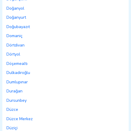
Doğanyol
Doğanyurt
Doğubayazıt
Domaniç
Dörtdivan
Dörtyol
Döşemealtı
Dulkadiroğlu
Dumlupınar
Durağan
Dursunbey
Düzce
Düzce Merkez
Düziçi