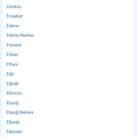
Düzköy
Eceabat
Edirne
Edirne Merkez
Edremit
Efeler
Eflani
Eğil
Eğirdir
Ekinözü
Elazığ
Elazığ Merkez
Elbeyli
Elbistan