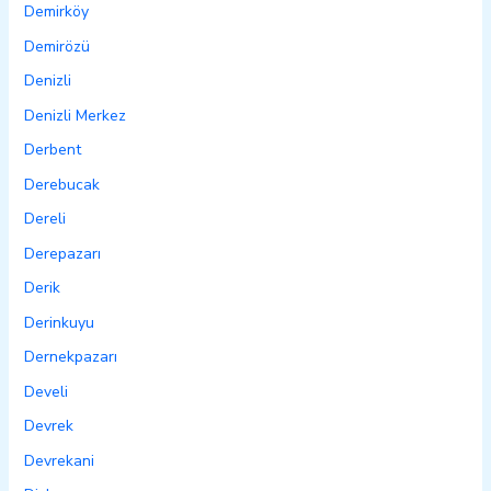
Demirköy
Demirözü
Denizli
Denizli Merkez
Derbent
Derebucak
Dereli
Derepazarı
Derik
Derinkuyu
Dernekpazarı
Develi
Devrek
Devrekani