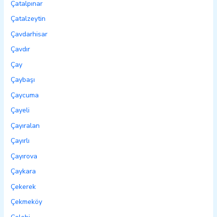
Çatalpınar
Çatalzeytin
Çavdarhisar
Çavdır
Çay
Çaybaşı
Çaycuma
Çayeli
Çayıralan
Çayırlı
Çayırova
Çaykara
Çekerek
Çekmeköy