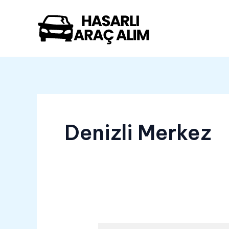
İçeriğe
atla
Denizli Merkez