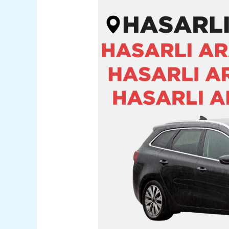
Denizli
Merkez
Hasarlı
Kazalı
Pert
Araç
Alım
Satım
05362400316