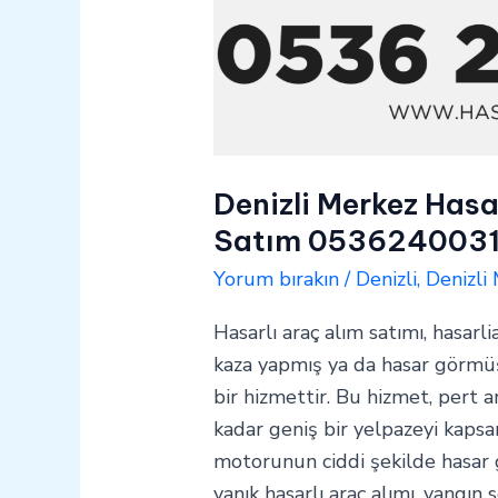
Denizli Merkez Hasar
Satım 053624003
Yorum bırakın
/
Denizli
,
Denizli
Hasarlı araç alım satımı, hasarli
kaza yapmış ya da hasar görmüş 
bir hizmettir. Bu hizmet, pert a
kadar geniş bir yelpazeyi kapsar
motorunun ciddi şekilde hasar
yanık hasarlı araç alımı, yangın 