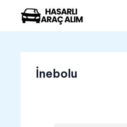
İçeriğe
atla
İnebolu