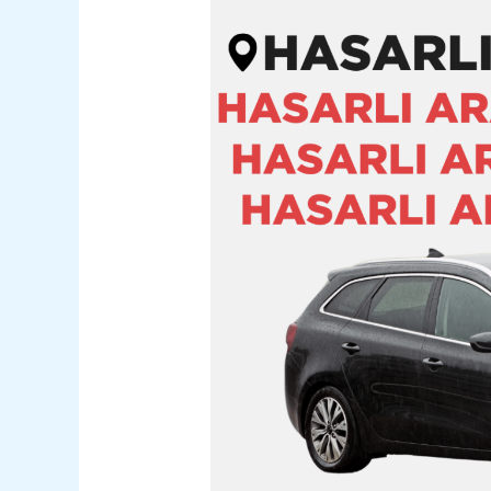
İnebolu
Hasarlı
Kazalı
Pert
Araç
Alım
Satım
05362400316