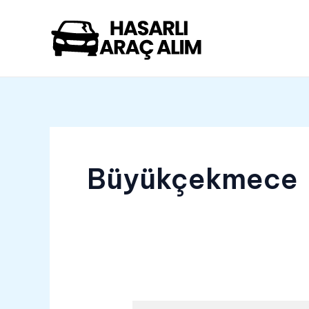
İçeriğe
atla
Büyükçekmece