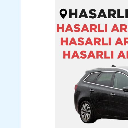
Büyükçekmece
Hasarlı
Kazalı
Pert
Araç
Alım
Satım
05362400316