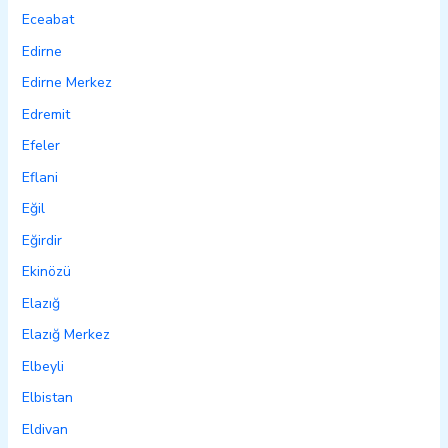
Eceabat
Edirne
Edirne Merkez
Edremit
Efeler
Eflani
Eğil
Eğirdir
Ekinözü
Elazığ
Elazığ Merkez
Elbeyli
Elbistan
Eldivan