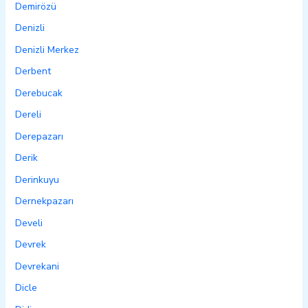
Demirözü
Denizli
Denizli Merkez
Derbent
Derebucak
Dereli
Derepazarı
Derik
Derinkuyu
Dernekpazarı
Develi
Devrek
Devrekani
Dicle