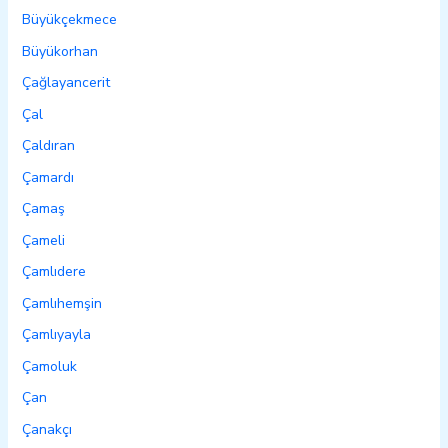
Büyükçekmece
Büyükorhan
Çağlayancerit
Çal
Çaldıran
Çamardı
Çamaş
Çameli
Çamlıdere
Çamlıhemşin
Çamlıyayla
Çamoluk
Çan
Çanakçı