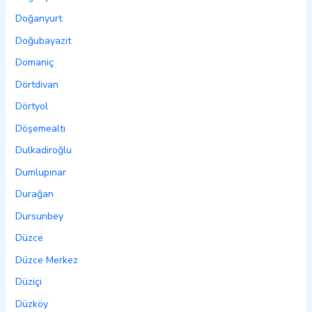
Doğanyurt
Doğubayazıt
Domaniç
Dörtdivan
Dörtyol
Döşemealtı
Dulkadiroğlu
Dumlupınar
Durağan
Dursunbey
Düzce
Düzce Merkez
Düziçi
Düzköy