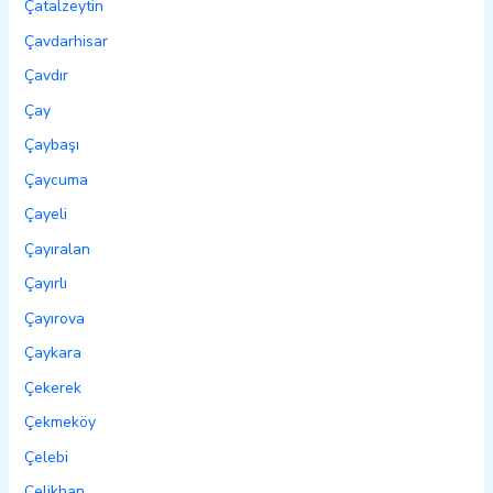
Çatalzeytin
Çavdarhisar
Çavdır
Çay
Çaybaşı
Çaycuma
Çayeli
Çayıralan
Çayırlı
Çayırova
Çaykara
Çekerek
Çekmeköy
Çelebi
Çelikhan