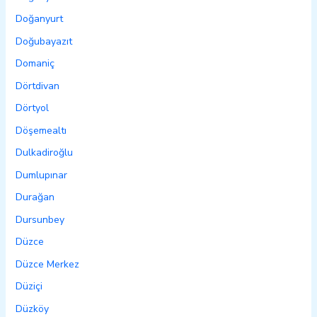
Doğanyurt
Doğubayazıt
Domaniç
Dörtdivan
Dörtyol
Döşemealtı
Dulkadiroğlu
Dumlupınar
Durağan
Dursunbey
Düzce
Düzce Merkez
Düziçi
Düzköy