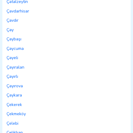
Çatalzeytin
Çavdarhisar
Çavdır
Çay
Çaybaşı
Çaycuma
Çayeli
Çayıralan
Çayırlı
Çayırova
Çaykara
Çekerek
Çekmeköy
Çelebi
Çelikhan