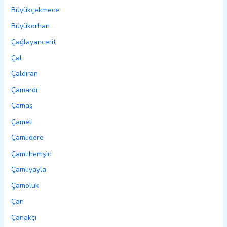
Büyükçekmece
Büyükorhan
Çağlayancerit
Çal
Çaldıran
Çamardı
Çamaş
Çameli
Çamlıdere
Çamlıhemşin
Çamlıyayla
Çamoluk
Çan
Çanakçı