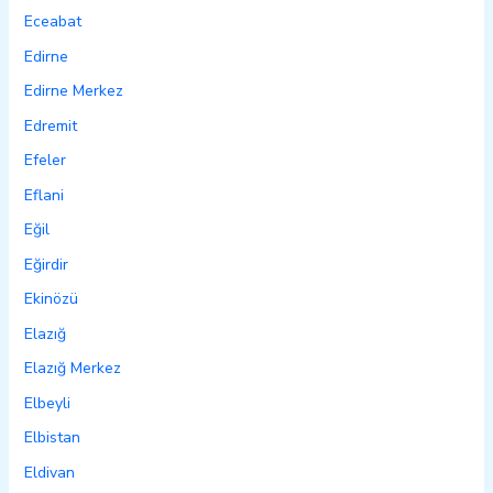
Eceabat
Edirne
Edirne Merkez
Edremit
Efeler
Eflani
Eğil
Eğirdir
Ekinözü
Elazığ
Elazığ Merkez
Elbeyli
Elbistan
Eldivan