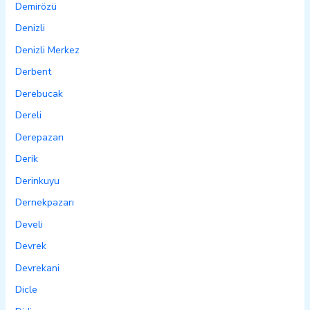
Demirözü
Denizli
Denizli Merkez
Derbent
Derebucak
Dereli
Derepazarı
Derik
Derinkuyu
Dernekpazarı
Develi
Devrek
Devrekani
Dicle