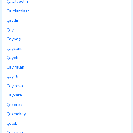
Çatalzeytin
Çavdarhisar
Çavdır
Çay
Çaybaşı
Çaycuma
Çayeli
Çayıralan
Çayırlı
Çayırova
Çaykara
Çekerek
Çekmeköy
Çelebi
Çelikhan