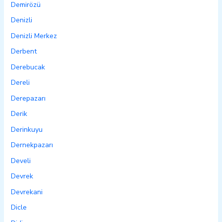
Demirözü
Denizli
Denizli Merkez
Derbent
Derebucak
Dereli
Derepazarı
Derik
Derinkuyu
Dernekpazarı
Develi
Devrek
Devrekani
Dicle