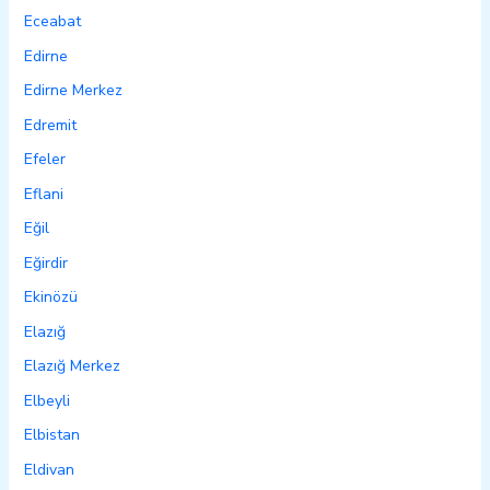
Eceabat
Edirne
Edirne Merkez
Edremit
Efeler
Eflani
Eğil
Eğirdir
Ekinözü
Elazığ
Elazığ Merkez
Elbeyli
Elbistan
Eldivan