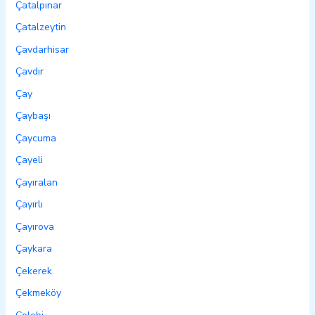
Çatalpınar
Çatalzeytin
Çavdarhisar
Çavdır
Çay
Çaybaşı
Çaycuma
Çayeli
Çayıralan
Çayırlı
Çayırova
Çaykara
Çekerek
Çekmeköy