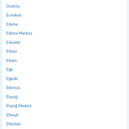
Düzköy
Eceabat
Edirne
Edirne Merkez
Edremit
Efeler
Eflani
Eğil
Eğirdir
Ekinözü
Elazığ
Elazığ Merkez
Elbeyli
Elbistan