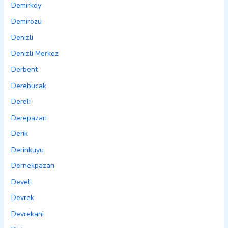
Demirköy
Demirözü
Denizli
Denizli Merkez
Derbent
Derebucak
Dereli
Derepazarı
Derik
Derinkuyu
Dernekpazarı
Develi
Devrek
Devrekani