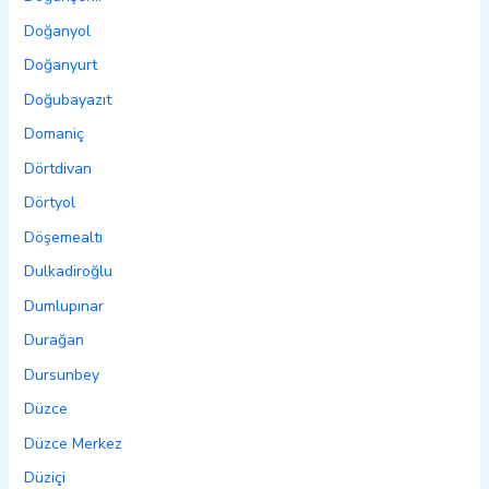
Doğanyol
Doğanyurt
Doğubayazıt
Domaniç
Dörtdivan
Dörtyol
Döşemealtı
Dulkadiroğlu
Dumlupınar
Durağan
Dursunbey
Düzce
Düzce Merkez
Düziçi