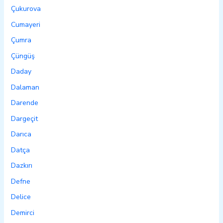
Çukurova
Cumayeri
Çumra
Çüngüş
Daday
Dalaman
Darende
Dargeçit
Darıca
Datça
Dazkırı
Defne
Delice
Demirci