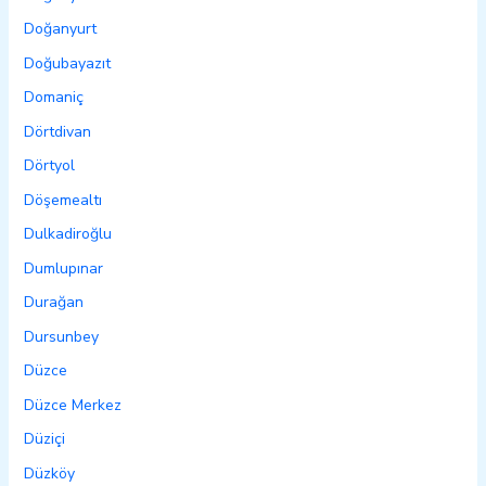
Doğanyurt
Doğubayazıt
Domaniç
Dörtdivan
Dörtyol
Döşemealtı
Dulkadiroğlu
Dumlupınar
Durağan
Dursunbey
Düzce
Düzce Merkez
Düziçi
Düzköy