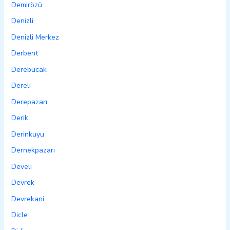
Demirözü
Denizli
Denizli Merkez
Derbent
Derebucak
Dereli
Derepazarı
Derik
Derinkuyu
Dernekpazarı
Develi
Devrek
Devrekani
Dicle