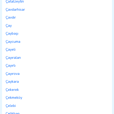
Çatalzeytin
Çavdarhisar
Çavdır
Çay
Çaybaşı
Çaycuma
Çayeli
Çayıralan
Çayırlı
Çayırova
Çaykara
Çekerek
Çekmeköy
Çelebi
Çelikhan