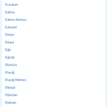
Eceabat
Edirne
Edirne Merkez
Edremit
Efeler
Eflani
Eğil
Eğirdir
Ekinözü
Elazığ
Elazığ Merkez
Elbeyli
Elbistan
Eldivan