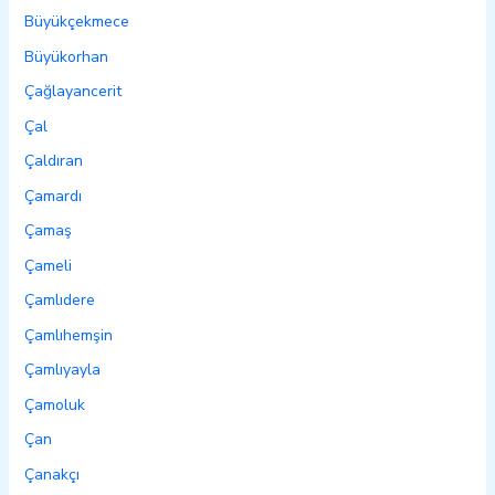
Büyükçekmece
Büyükorhan
Çağlayancerit
Çal
Çaldıran
Çamardı
Çamaş
Çameli
Çamlıdere
Çamlıhemşin
Çamlıyayla
Çamoluk
Çan
Çanakçı