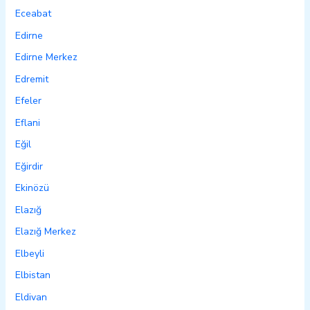
Eceabat
Edirne
Edirne Merkez
Edremit
Efeler
Eflani
Eğil
Eğirdir
Ekinözü
Elazığ
Elazığ Merkez
Elbeyli
Elbistan
Eldivan