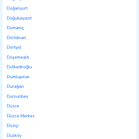
Doğanyurt
Doğubayazıt
Domaniç
Dörtdivan
Dörtyol
Döşemealtı
Dulkadiroğlu
Dumlupınar
Durağan
Dursunbey
Düzce
Düzce Merkez
Düziçi
Düzköy