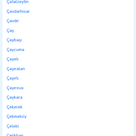
Çatalzeytin
Çavdarhisar
Çavdır
Çay
Çaybaşı
Çaycuma
Çayeli
Çayıralan
Çayırlı
Çayırova
Çaykara
Çekerek
Çekmeköy
Çelebi
Çelikhan