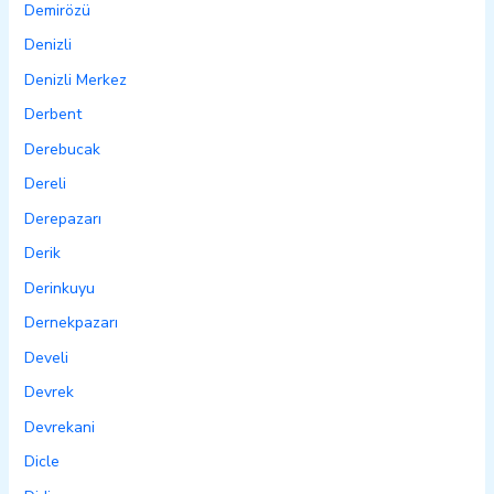
Demirözü
Denizli
Denizli Merkez
Derbent
Derebucak
Dereli
Derepazarı
Derik
Derinkuyu
Dernekpazarı
Develi
Devrek
Devrekani
Dicle