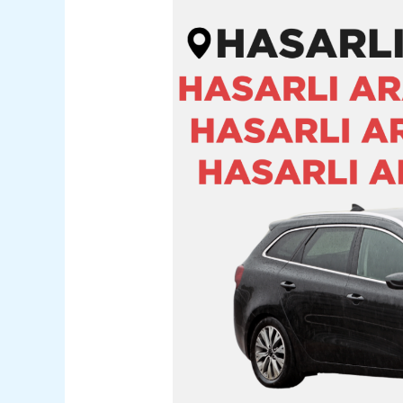
Altındağ
Hasarlı
Kazalı
Pert
Araç
Alım
Satım
05362400316