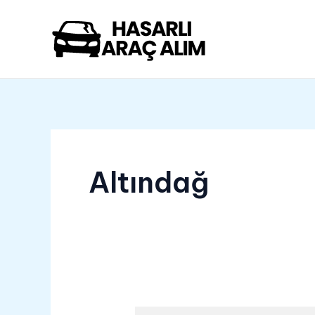
İçeriğe
atla
Altındağ