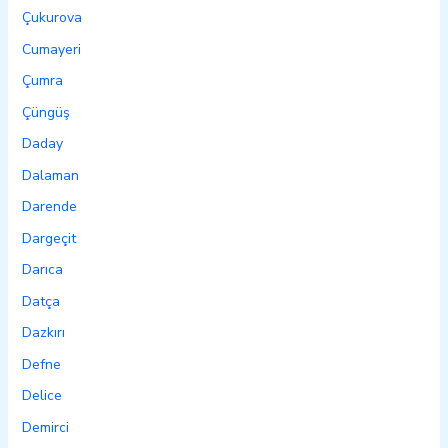
Çukurova
Cumayeri
Çumra
Çüngüş
Daday
Dalaman
Darende
Dargeçit
Darıca
Datça
Dazkırı
Defne
Delice
Demirci