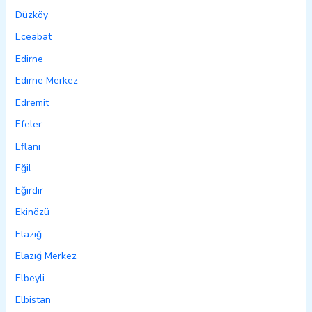
Düzköy
Eceabat
Edirne
Edirne Merkez
Edremit
Efeler
Eflani
Eğil
Eğirdir
Ekinözü
Elazığ
Elazığ Merkez
Elbeyli
Elbistan