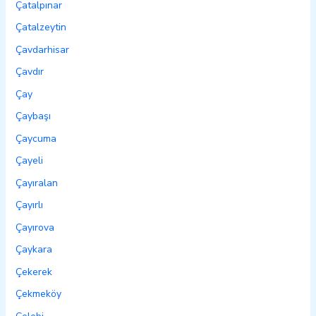
Çatalpınar
Çatalzeytin
Çavdarhisar
Çavdır
Çay
Çaybaşı
Çaycuma
Çayeli
Çayıralan
Çayırlı
Çayırova
Çaykara
Çekerek
Çekmeköy