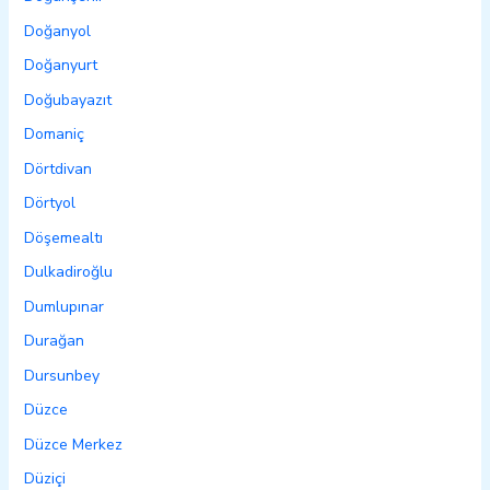
Doğanyol
Doğanyurt
Doğubayazıt
Domaniç
Dörtdivan
Dörtyol
Döşemealtı
Dulkadiroğlu
Dumlupınar
Durağan
Dursunbey
Düzce
Düzce Merkez
Düziçi