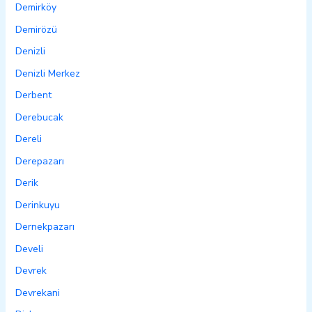
Demirköy
Demirözü
Denizli
Denizli Merkez
Derbent
Derebucak
Dereli
Derepazarı
Derik
Derinkuyu
Dernekpazarı
Develi
Devrek
Devrekani