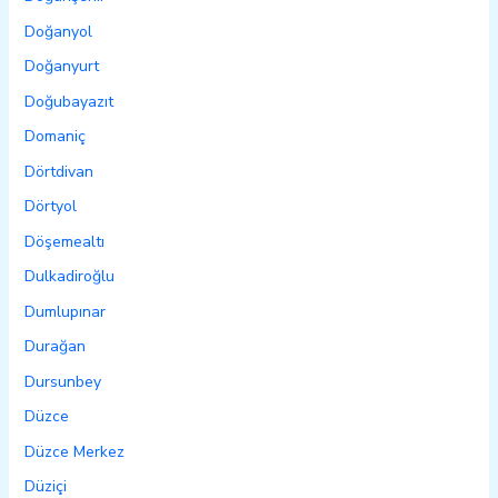
Doğanyol
Doğanyurt
Doğubayazıt
Domaniç
Dörtdivan
Dörtyol
Döşemealtı
Dulkadiroğlu
Dumlupınar
Durağan
Dursunbey
Düzce
Düzce Merkez
Düziçi