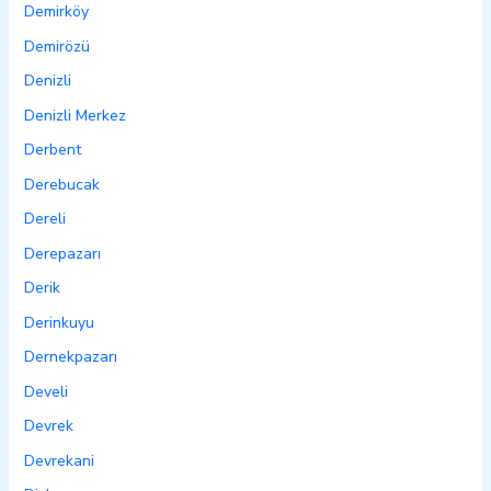
Demirköy
Demirözü
Denizli
Denizli Merkez
Derbent
Derebucak
Dereli
Derepazarı
Derik
Derinkuyu
Dernekpazarı
Develi
Devrek
Devrekani