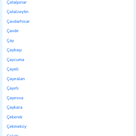
Çatalpınar
Çatalzeytin
Çavdarhisar
Çavdır
Çay
Çaybaşı
Çaycuma
Çayeli
Çayıralan
Çayırlı
Çayırova
Çaykara
Çekerek
Çekmeköy