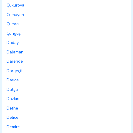
Çukurova
Cumayeri
Çumra
Çüngüş
Daday
Dalaman
Darende
Dargeçit
Darıca
Datça
Dazkırı
Defne
Delice
Demirci