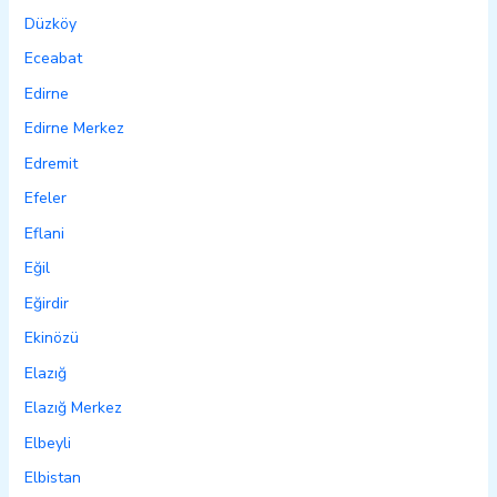
Düzköy
Eceabat
Edirne
Edirne Merkez
Edremit
Efeler
Eflani
Eğil
Eğirdir
Ekinözü
Elazığ
Elazığ Merkez
Elbeyli
Elbistan