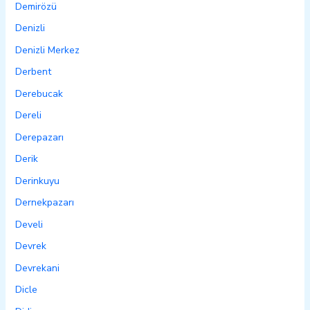
Demirözü
Denizli
Denizli Merkez
Derbent
Derebucak
Dereli
Derepazarı
Derik
Derinkuyu
Dernekpazarı
Develi
Devrek
Devrekani
Dicle