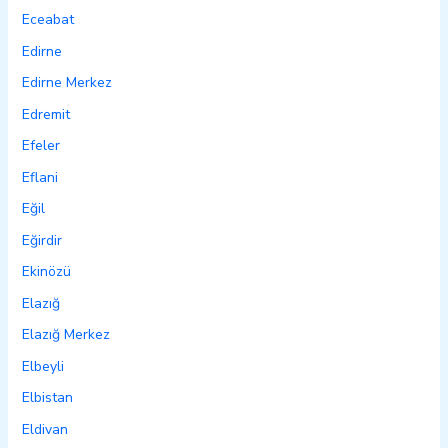
Eceabat
Edirne
Edirne Merkez
Edremit
Efeler
Eflani
Eğil
Eğirdir
Ekinözü
Elazığ
Elazığ Merkez
Elbeyli
Elbistan
Eldivan