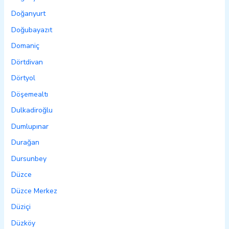
Doğanyurt
Doğubayazıt
Domaniç
Dörtdivan
Dörtyol
Döşemealtı
Dulkadiroğlu
Dumlupınar
Durağan
Dursunbey
Düzce
Düzce Merkez
Düziçi
Düzköy