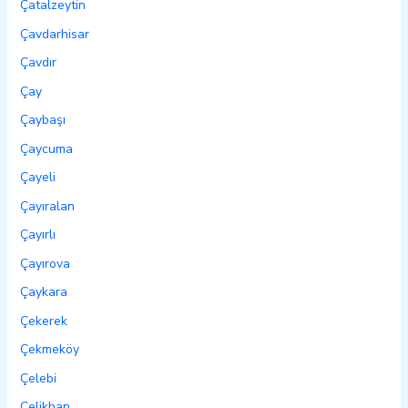
Çatalzeytin
Çavdarhisar
Çavdır
Çay
Çaybaşı
Çaycuma
Çayeli
Çayıralan
Çayırlı
Çayırova
Çaykara
Çekerek
Çekmeköy
Çelebi
Çelikhan