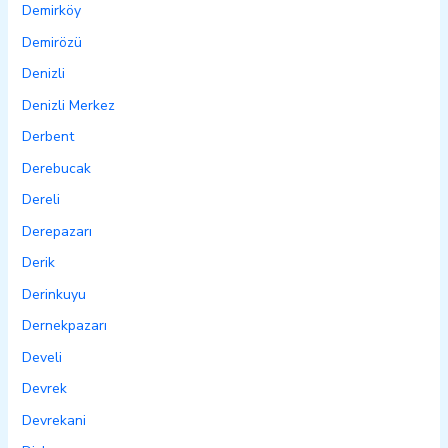
Demirköy
Demirözü
Denizli
Denizli Merkez
Derbent
Derebucak
Dereli
Derepazarı
Derik
Derinkuyu
Dernekpazarı
Develi
Devrek
Devrekani