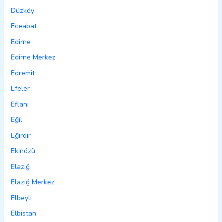
Düzköy
Eceabat
Edirne
Edirne Merkez
Edremit
Efeler
Eflani
Eğil
Eğirdir
Ekinözü
Elazığ
Elazığ Merkez
Elbeyli
Elbistan