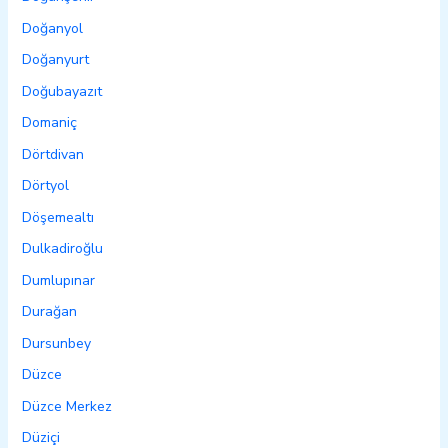
Doğanyol
Doğanyurt
Doğubayazıt
Domaniç
Dörtdivan
Dörtyol
Döşemealtı
Dulkadiroğlu
Dumlupınar
Durağan
Dursunbey
Düzce
Düzce Merkez
Düziçi