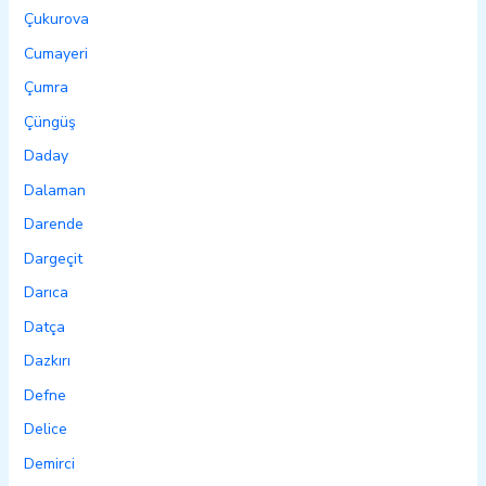
Çukurova
Cumayeri
Çumra
Çüngüş
Daday
Dalaman
Darende
Dargeçit
Darıca
Datça
Dazkırı
Defne
Delice
Demirci