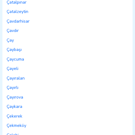
Çatalpınar
Çatalzeytin
Çavdarhisar
Çavdır
Çay
Çaybaşı
Çaycuma
Çayeli
Çayıralan
Çayırlı
Çayırova
Çaykara
Çekerek
Çekmeköy