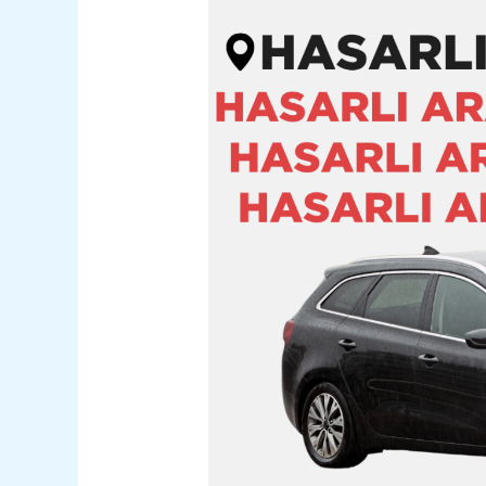
Ayrancı
Hasarlı
Kazalı
Pert
Araç
Alım
Satım
05362400316