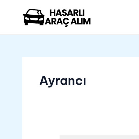
İçeriğe
atla
Ayrancı