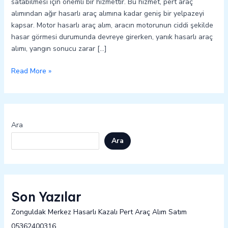
satabilmesi için önemli bir hizmettir. Bu hizmet, pert araç
alımından ağır hasarlı araç alımına kadar geniş bir yelpazeyi
kapsar. Motor hasarlı araç alım, aracın motorunun ciddi şekilde
hasar görmesi durumunda devreye girerken, yanık hasarlı araç
alımı, yangın sonucu zarar […]
Read More »
Ara
Ara
Son Yazılar
Zonguldak Merkez Hasarlı Kazalı Pert Araç Alım Satım
05362400316