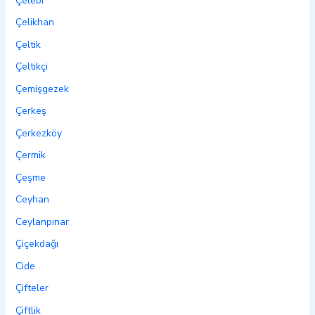
Çelebi
Çelikhan
Çeltik
Çeltikçi
Çemişgezek
Çerkeş
Çerkezköy
Çermik
Çeşme
Ceyhan
Ceylanpınar
Çiçekdağı
Cide
Çifteler
Çiftlik