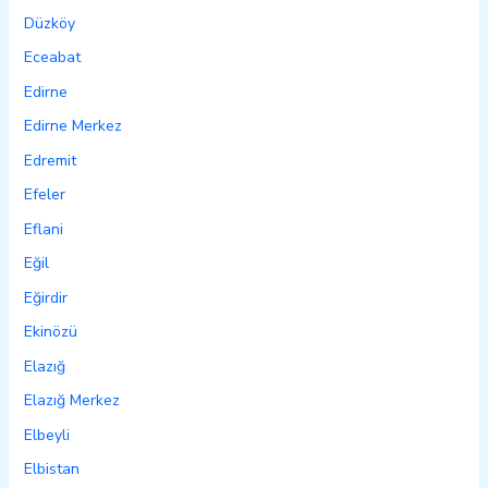
Düzköy
Eceabat
Edirne
Edirne Merkez
Edremit
Efeler
Eflani
Eğil
Eğirdir
Ekinözü
Elazığ
Elazığ Merkez
Elbeyli
Elbistan