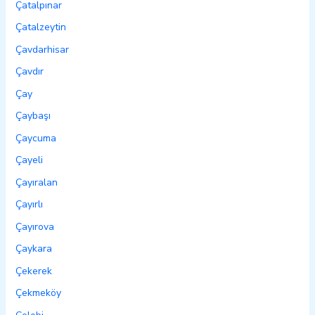
Çatalpınar
Çatalzeytin
Çavdarhisar
Çavdır
Çay
Çaybaşı
Çaycuma
Çayeli
Çayıralan
Çayırlı
Çayırova
Çaykara
Çekerek
Çekmeköy