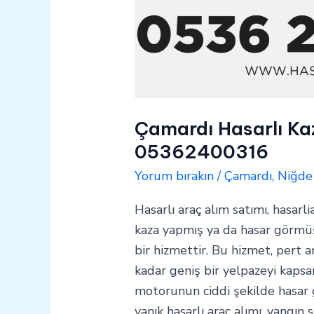
Çamardı Hasarlı Kaz
05362400316
Yorum bırakın
/
Çamardı
,
Niğde
Hasarlı araç alım satımı, hasarli
kaza yapmış ya da hasar görmüş 
bir hizmettir. Bu hizmet, pert a
kadar geniş bir yelpazeyi kapsar
motorunun ciddi şekilde hasar
yanık hasarlı araç alımı, yangın 