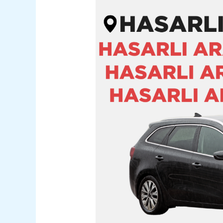
Çamardı
Hasarlı
Kazalı
Pert
Araç
Alım
Satım
05362400316