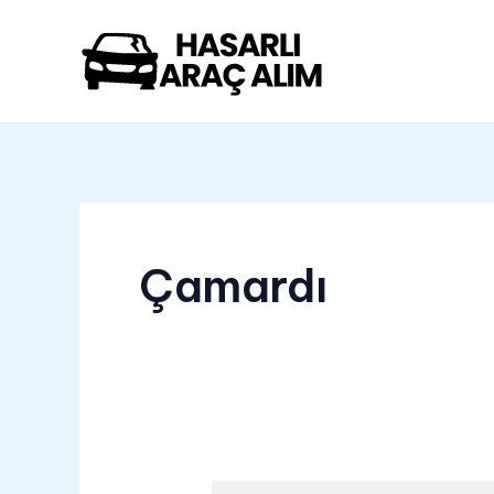
İçeriğe
atla
Çamardı