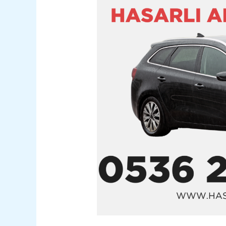
Satım
05362400316