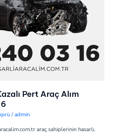
Kazalı Pert Araç Alım
16
öprü
/
admin
aracalim.com.tr araç sahiplerinin hasarlı,