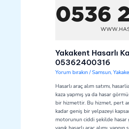
Yakakent Hasarlı Ka
05362400316
Yorum bırakın
/
Samsun
,
Yakak
Hasarlı araç alım satımı, hasarli
kaza yapmış ya da hasar görmüş 
bir hizmettir. Bu hizmet, pert a
kadar geniş bir yelpazeyi kapsar
motorunun ciddi şekilde hasar
yanık hasarlı araç alımı, yangın 