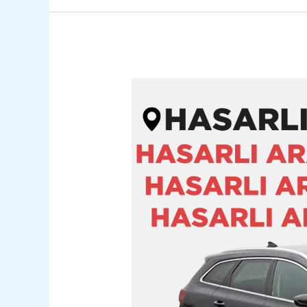
Vezirköprü
Hasarlı
Kazalı
Pert
Araç
Alım
Satım
05362400316