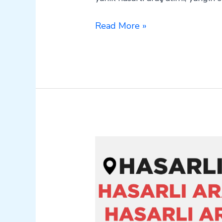
Read More »
Terme
Hasarlı
Kazalı
Pert
Araç
Alım