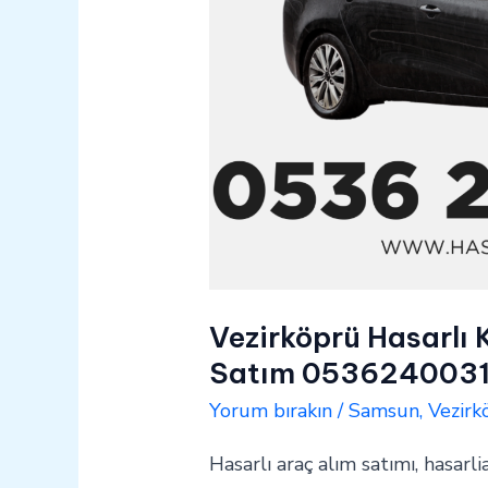
Vezirköprü Hasarlı 
Satım 053624003
Yorum bırakın
/
Samsun
,
Vezirk
Hasarlı araç alım satımı, hasarli