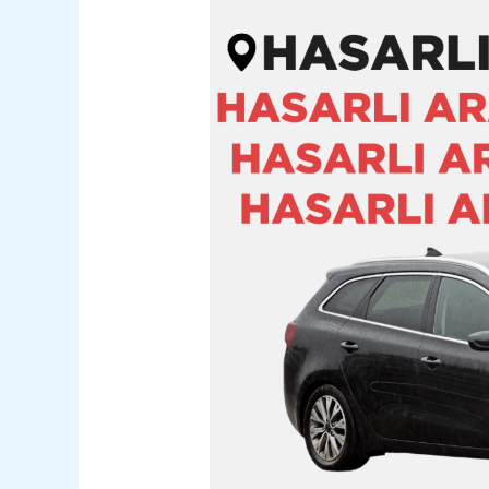
Yakakent
Hasarlı
Kazalı
Pert
Araç
Alım
Satım
05362400316