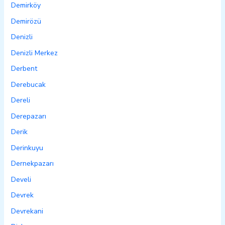
Demirköy
Demirözü
Denizli
Denizli Merkez
Derbent
Derebucak
Dereli
Derepazarı
Derik
Derinkuyu
Dernekpazarı
Develi
Devrek
Devrekani