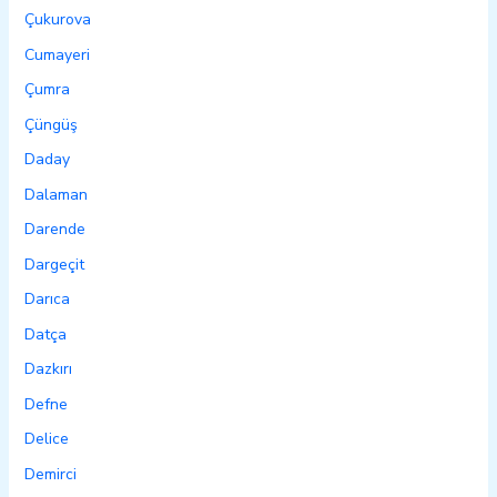
Çukurova
Cumayeri
Çumra
Çüngüş
Daday
Dalaman
Darende
Dargeçit
Darıca
Datça
Dazkırı
Defne
Delice
Demirci