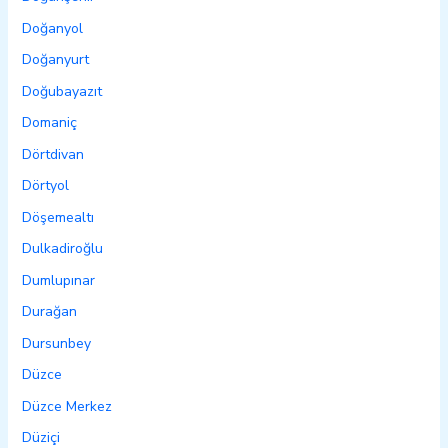
Doğanyol
Doğanyurt
Doğubayazıt
Domaniç
Dörtdivan
Dörtyol
Döşemealtı
Dulkadiroğlu
Dumlupınar
Durağan
Dursunbey
Düzce
Düzce Merkez
Düziçi