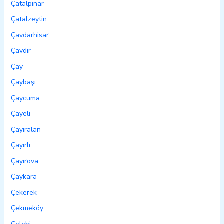
Çatalpınar
Çatalzeytin
Çavdarhisar
Çavdır
Çay
Çaybaşı
Çaycuma
Çayeli
Çayıralan
Çayırlı
Çayırova
Çaykara
Çekerek
Çekmeköy