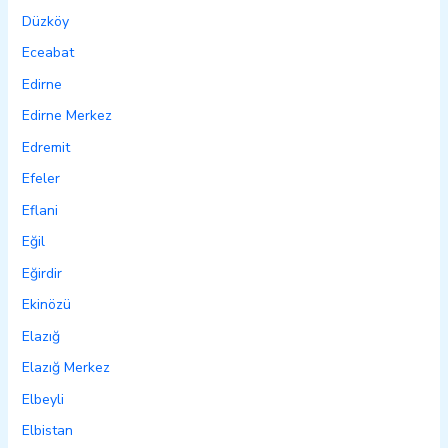
Düzköy
Eceabat
Edirne
Edirne Merkez
Edremit
Efeler
Eflani
Eğil
Eğirdir
Ekinözü
Elazığ
Elazığ Merkez
Elbeyli
Elbistan