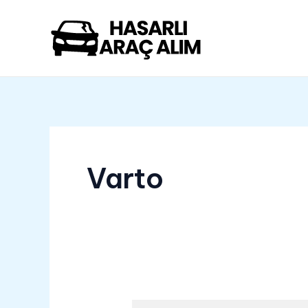
İçeriğe
atla
Varto