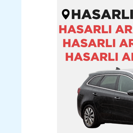
Varto
Hasarlı
Kazalı
Pert
Araç
Alım
Satım
05362400316