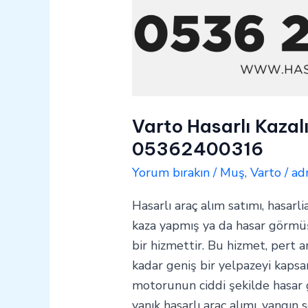
Varto Hasarlı Kazal
05362400316
Yorum bırakın
/
Muş
,
Varto
/
ad
Hasarlı araç alım satımı, hasarli
kaza yapmış ya da hasar görmüş 
bir hizmettir. Bu hizmet, pert a
kadar geniş bir yelpazeyi kapsar
motorunun ciddi şekilde hasar
yanık hasarlı araç alımı, yangın 