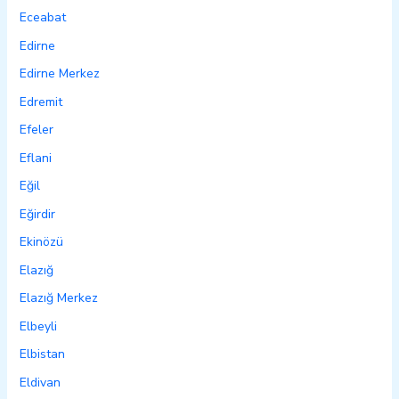
Eceabat
Edirne
Edirne Merkez
Edremit
Efeler
Eflani
Eğil
Eğirdir
Ekinözü
Elazığ
Elazığ Merkez
Elbeyli
Elbistan
Eldivan