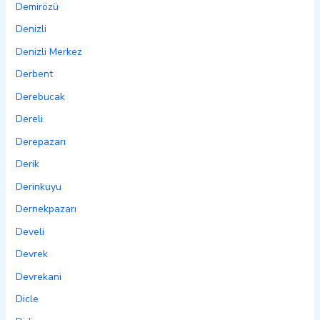
Demirözü
Denizli
Denizli Merkez
Derbent
Derebucak
Dereli
Derepazarı
Derik
Derinkuyu
Dernekpazarı
Develi
Devrek
Devrekani
Dicle