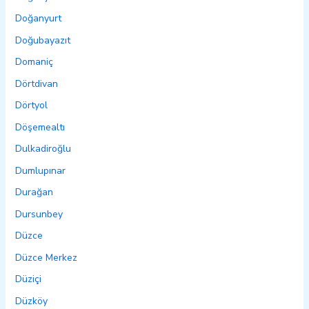
Doğanyurt
Doğubayazıt
Domaniç
Dörtdivan
Dörtyol
Döşemealtı
Dulkadiroğlu
Dumlupınar
Durağan
Dursunbey
Düzce
Düzce Merkez
Düziçi
Düzköy