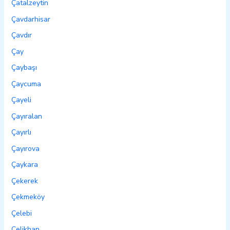
Çatalzeytin
Çavdarhisar
Çavdır
Çay
Çaybaşı
Çaycuma
Çayeli
Çayıralan
Çayırlı
Çayırova
Çaykara
Çekerek
Çekmeköy
Çelebi
Çelikhan