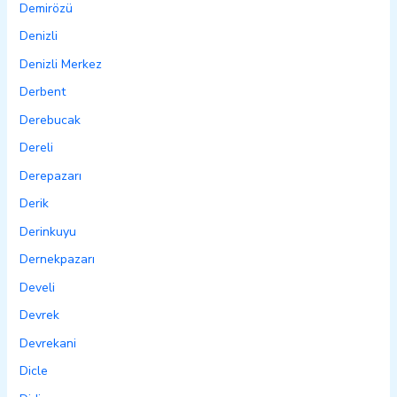
Demirözü
Denizli
Denizli Merkez
Derbent
Derebucak
Dereli
Derepazarı
Derik
Derinkuyu
Dernekpazarı
Develi
Devrek
Devrekani
Dicle