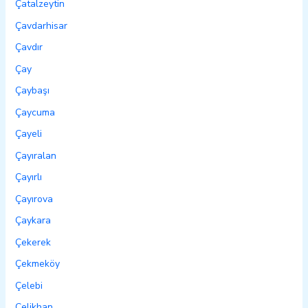
Çatalzeytin
Çavdarhisar
Çavdır
Çay
Çaybaşı
Çaycuma
Çayeli
Çayıralan
Çayırlı
Çayırova
Çaykara
Çekerek
Çekmeköy
Çelebi
Çelikhan