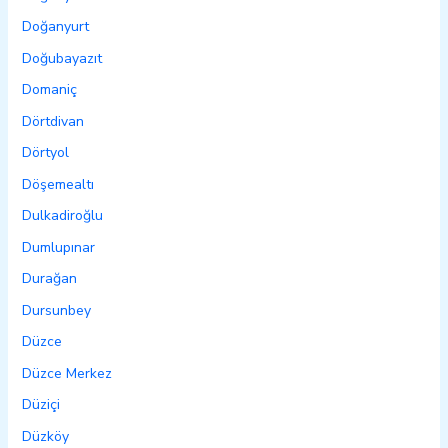
Doğanyurt
Doğubayazıt
Domaniç
Dörtdivan
Dörtyol
Döşemealtı
Dulkadiroğlu
Dumlupınar
Durağan
Dursunbey
Düzce
Düzce Merkez
Düziçi
Düzköy