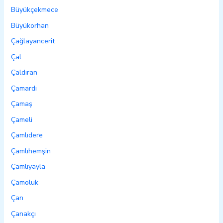
Büyükçekmece
Büyükorhan
Çağlayancerit
Çal
Çaldıran
Çamardı
Çamaş
Çameli
Çamlıdere
Çamlıhemşin
Çamlıyayla
Çamoluk
Çan
Çanakçı