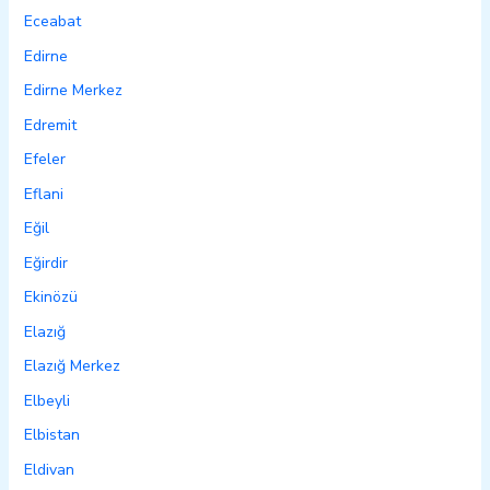
Eceabat
Edirne
Edirne Merkez
Edremit
Efeler
Eflani
Eğil
Eğirdir
Ekinözü
Elazığ
Elazığ Merkez
Elbeyli
Elbistan
Eldivan