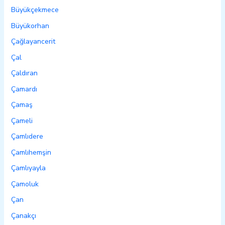
Büyükçekmece
Büyükorhan
Çağlayancerit
Çal
Çaldıran
Çamardı
Çamaş
Çameli
Çamlıdere
Çamlıhemşin
Çamlıyayla
Çamoluk
Çan
Çanakçı