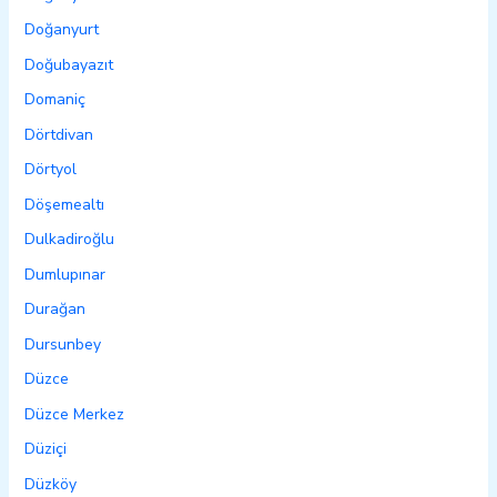
Doğanyurt
Doğubayazıt
Domaniç
Dörtdivan
Dörtyol
Döşemealtı
Dulkadiroğlu
Dumlupınar
Durağan
Dursunbey
Düzce
Düzce Merkez
Düziçi
Düzköy