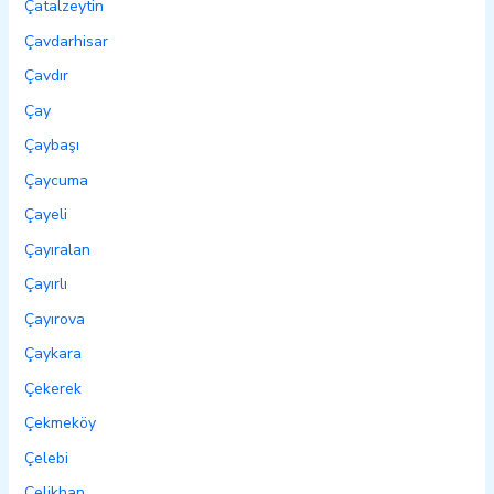
Çatalzeytin
Çavdarhisar
Çavdır
Çay
Çaybaşı
Çaycuma
Çayeli
Çayıralan
Çayırlı
Çayırova
Çaykara
Çekerek
Çekmeköy
Çelebi
Çelikhan