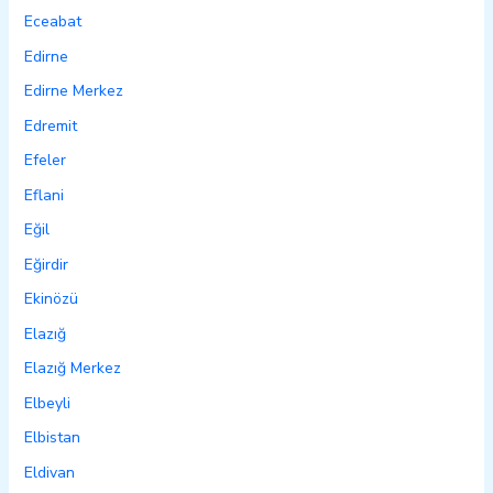
Eceabat
Edirne
Edirne Merkez
Edremit
Efeler
Eflani
Eğil
Eğirdir
Ekinözü
Elazığ
Elazığ Merkez
Elbeyli
Elbistan
Eldivan