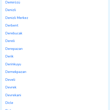
Demirözü
Denizli
Denizli Merkez
Derbent
Derebucak
Dereli
Derepazarı
Derik
Derinkuyu
Dernekpazarı
Develi
Devrek
Devrekani
Dicle