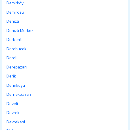
Demirköy
Demirözü
Denizli
Denizli Merkez
Derbent
Derebucak
Dereli
Derepazarı
Derik
Derinkuyu
Dernekpazarı
Develi
Devrek
Devrekani