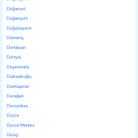
Doğanyol
Doğanyurt
Doğubayazıt
Domaniç
Dörtdivan
Dörtyol
Döşemealtı
Dulkadiroğlu
Dumlupınar
Durağan
Dursunbey
Düzce
Düzce Merkez
Düziçi