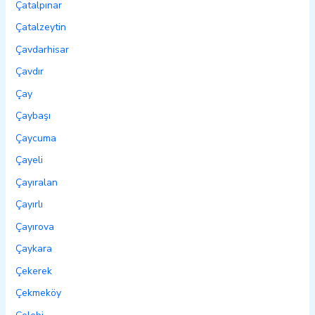
Çatalpınar
Çatalzeytin
Çavdarhisar
Çavdır
Çay
Çaybaşı
Çaycuma
Çayeli
Çayıralan
Çayırlı
Çayırova
Çaykara
Çekerek
Çekmeköy