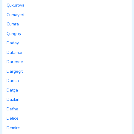
Çukurova
Cumayeri
Çumra
Çüngüş
Daday
Dalaman
Darende
Dargeçit
Darıca
Datça
Dazkırı
Defne
Delice
Demirci