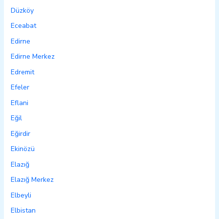
Düzköy
Eceabat
Edirne
Edirne Merkez
Edremit
Efeler
Eflani
Eğil
Eğirdir
Ekinözü
Elazığ
Elazığ Merkez
Elbeyli
Elbistan