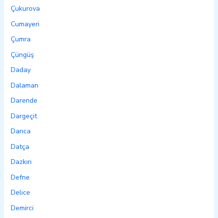
Çukurova
Cumayeri
Çumra
Çüngüş
Daday
Dalaman
Darende
Dargeçit
Darıca
Datça
Dazkırı
Defne
Delice
Demirci