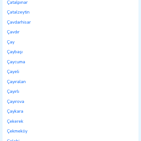
Çatalpınar
Çatalzeytin
Çavdarhisar
Çavdır
Çay
Çaybaşı
Çaycuma
Çayeli
Çayıralan
Çayırlı
Çayırova
Çaykara
Çekerek
Çekmeköy