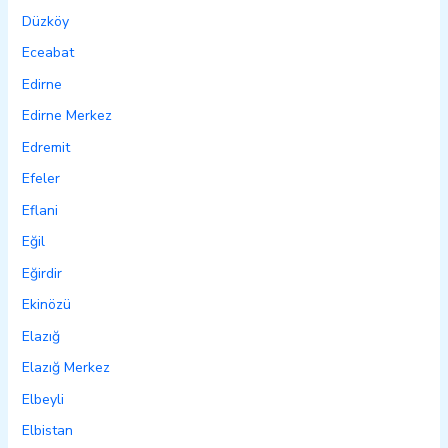
Düzköy
Eceabat
Edirne
Edirne Merkez
Edremit
Efeler
Eflani
Eğil
Eğirdir
Ekinözü
Elazığ
Elazığ Merkez
Elbeyli
Elbistan