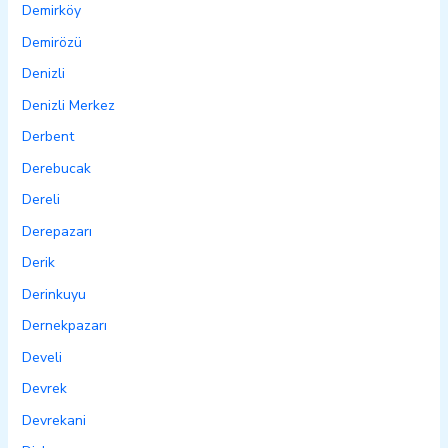
Demirköy
Demirözü
Denizli
Denizli Merkez
Derbent
Derebucak
Dereli
Derepazarı
Derik
Derinkuyu
Dernekpazarı
Develi
Devrek
Devrekani