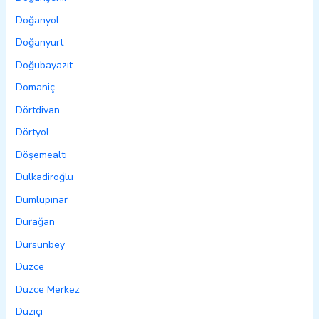
Doğanyol
Doğanyurt
Doğubayazıt
Domaniç
Dörtdivan
Dörtyol
Döşemealtı
Dulkadiroğlu
Dumlupınar
Durağan
Dursunbey
Düzce
Düzce Merkez
Düziçi