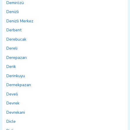
Demirözü
Denizli
Denizli Merkez
Derbent
Derebucak
Dereli
Derepazarı
Derik
Derinkuyu
Dernekpazarı
Develi
Devrek
Devrekani
Dicle