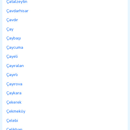
Çatalzeytin
Çavdarhisar
Çavdır
Çay
Çaybaşı
Çaycuma
Çayeli
Çayıralan
Çayırlı
Çayırova
Çaykara
Çekerek
Çekmeköy
Çelebi
Çelikhan