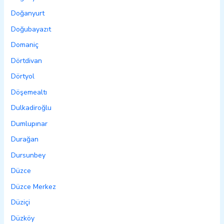
Doğanyurt
Doğubayazıt
Domaniç
Dörtdivan
Dörtyol
Döşemealtı
Dulkadiroğlu
Dumlupınar
Durağan
Dursunbey
Düzce
Düzce Merkez
Düziçi
Düzköy