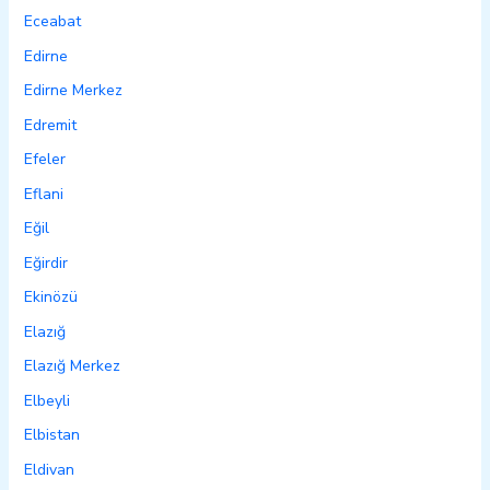
Eceabat
Edirne
Edirne Merkez
Edremit
Efeler
Eflani
Eğil
Eğirdir
Ekinözü
Elazığ
Elazığ Merkez
Elbeyli
Elbistan
Eldivan