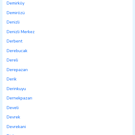
Demirköy
Demirözü
Denizli
Denizli Merkez
Derbent
Derebucak
Dereli
Derepazarı
Derik
Derinkuyu
Dernekpazarı
Develi
Devrek
Devrekani