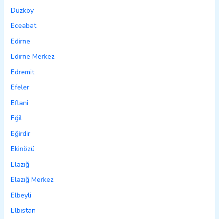
Düzköy
Eceabat
Edirne
Edirne Merkez
Edremit
Efeler
Eflani
Eğil
Eğirdir
Ekinözü
Elazığ
Elazığ Merkez
Elbeyli
Elbistan