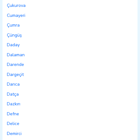
Çukurova
Cumayeri
Çumra
Çüngüş
Daday
Dalaman
Darende
Dargeçit
Darıca
Datça
Dazkırı
Defne
Delice
Demirci