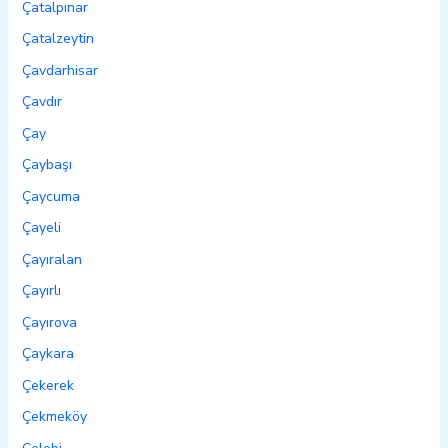
Çatalpınar
Çatalzeytin
Çavdarhisar
Çavdır
Çay
Çaybaşı
Çaycuma
Çayeli
Çayıralan
Çayırlı
Çayırova
Çaykara
Çekerek
Çekmeköy