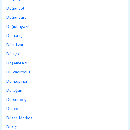
Doğanyol
Doğanyurt
Doğubayazıt
Domaniç
Dörtdivan
Dörtyol
Döşemealtı
Dulkadiroğlu
Dumlupınar
Durağan
Dursunbey
Düzce
Düzce Merkez
Düziçi