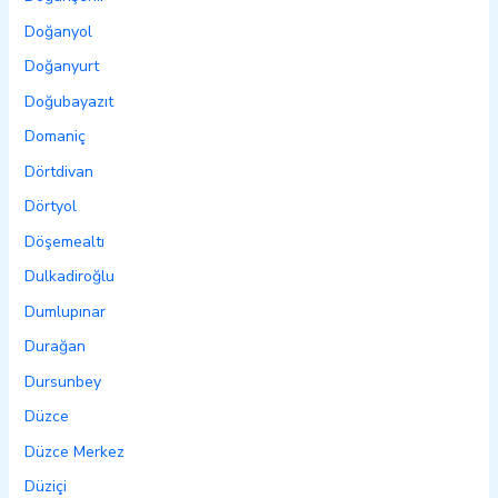
Doğanyol
Doğanyurt
Doğubayazıt
Domaniç
Dörtdivan
Dörtyol
Döşemealtı
Dulkadiroğlu
Dumlupınar
Durağan
Dursunbey
Düzce
Düzce Merkez
Düziçi