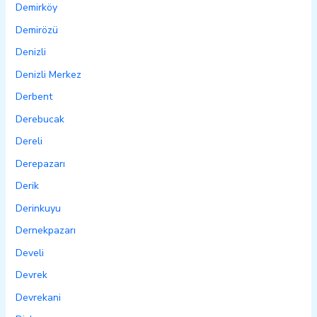
Demirköy
Demirözü
Denizli
Denizli Merkez
Derbent
Derebucak
Dereli
Derepazarı
Derik
Derinkuyu
Dernekpazarı
Develi
Devrek
Devrekani