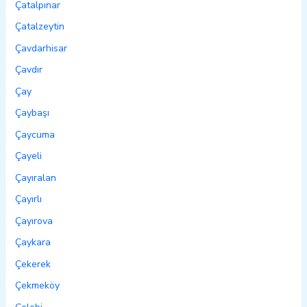
Çatalpınar
Çatalzeytin
Çavdarhisar
Çavdır
Çay
Çaybaşı
Çaycuma
Çayeli
Çayıralan
Çayırlı
Çayırova
Çaykara
Çekerek
Çekmeköy