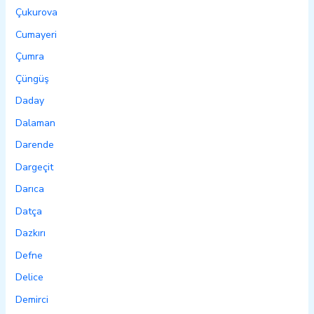
Çukurova
Cumayeri
Çumra
Çüngüş
Daday
Dalaman
Darende
Dargeçit
Darıca
Datça
Dazkırı
Defne
Delice
Demirci