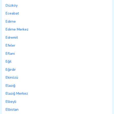
Düzköy
Eceabat
Edirne
Edirne Merkez
Edremit
Efeler
Eflani
Eğil
Eğirdir
Ekinözü
Elazığ
Elazığ Merkez
Elbeyli
Elbistan