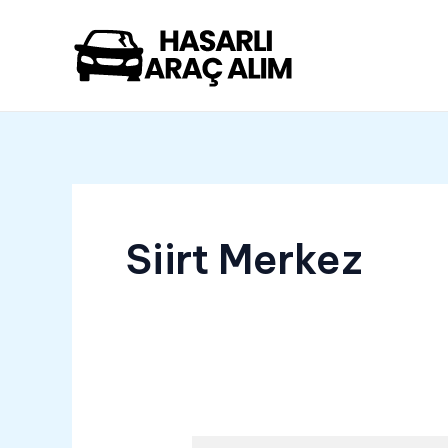
İçeriğe
atla
Siirt Merkez