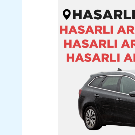
Siirt
Merkez
Hasarlı
Kazalı
Pert
Araç
Alım
Satım
05362400316