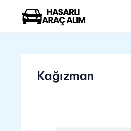
İçeriğe
atla
Kağızman