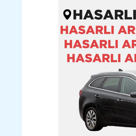
Kağızman
Hasarlı
Kazalı
Pert
Araç
Alım
Satım
05362400316