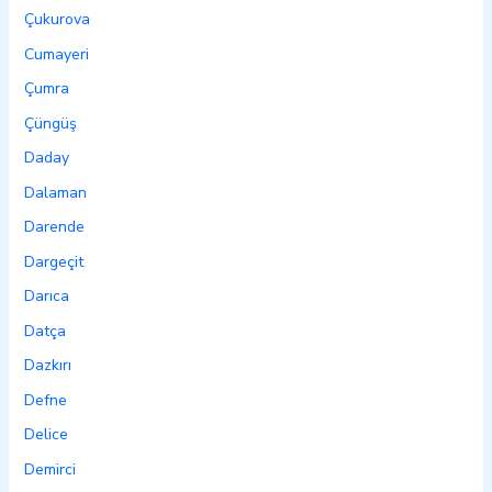
Çukurova
Cumayeri
Çumra
Çüngüş
Daday
Dalaman
Darende
Dargeçit
Darıca
Datça
Dazkırı
Defne
Delice
Demirci