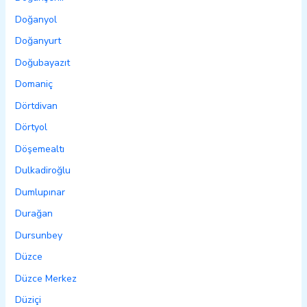
Doğanyol
Doğanyurt
Doğubayazıt
Domaniç
Dörtdivan
Dörtyol
Döşemealtı
Dulkadiroğlu
Dumlupınar
Durağan
Dursunbey
Düzce
Düzce Merkez
Düziçi