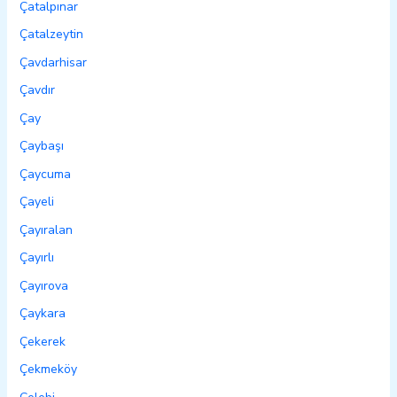
Çatalpınar
Çatalzeytin
Çavdarhisar
Çavdır
Çay
Çaybaşı
Çaycuma
Çayeli
Çayıralan
Çayırlı
Çayırova
Çaykara
Çekerek
Çekmeköy