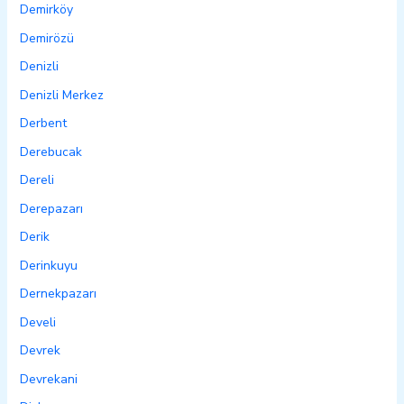
Demirköy
Demirözü
Denizli
Denizli Merkez
Derbent
Derebucak
Dereli
Derepazarı
Derik
Derinkuyu
Dernekpazarı
Develi
Devrek
Devrekani