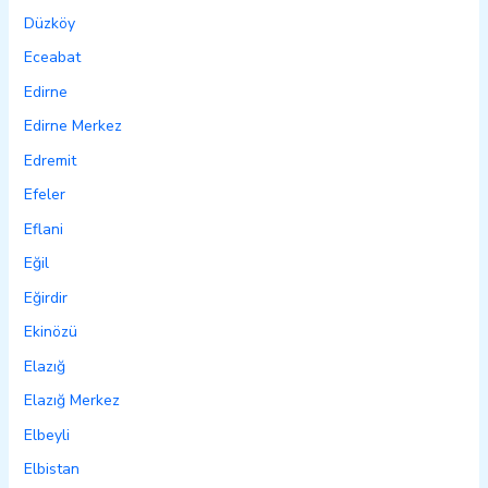
Düzköy
Eceabat
Edirne
Edirne Merkez
Edremit
Efeler
Eflani
Eğil
Eğirdir
Ekinözü
Elazığ
Elazığ Merkez
Elbeyli
Elbistan