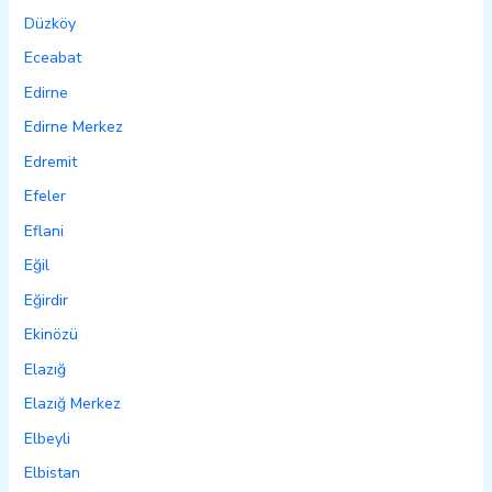
Düzköy
Eceabat
Edirne
Edirne Merkez
Edremit
Efeler
Eflani
Eğil
Eğirdir
Ekinözü
Elazığ
Elazığ Merkez
Elbeyli
Elbistan