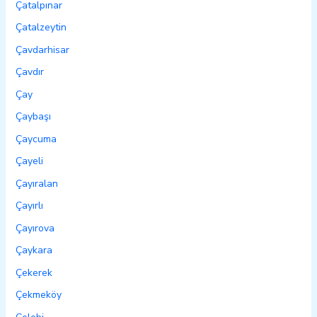
Çatalpınar
Çatalzeytin
Çavdarhisar
Çavdır
Çay
Çaybaşı
Çaycuma
Çayeli
Çayıralan
Çayırlı
Çayırova
Çaykara
Çekerek
Çekmeköy