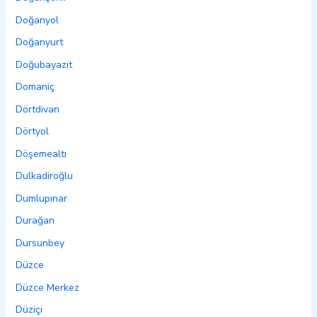
Doğanyol
Doğanyurt
Doğubayazıt
Domaniç
Dörtdivan
Dörtyol
Döşemealtı
Dulkadiroğlu
Dumlupınar
Durağan
Dursunbey
Düzce
Düzce Merkez
Düziçi