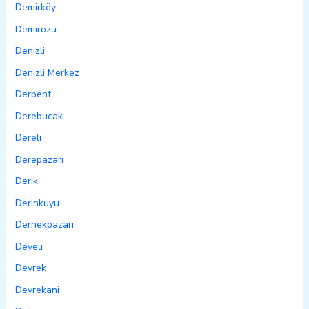
Demirköy
Demirözü
Denizli
Denizli Merkez
Derbent
Derebucak
Dereli
Derepazarı
Derik
Derinkuyu
Dernekpazarı
Develi
Devrek
Devrekani