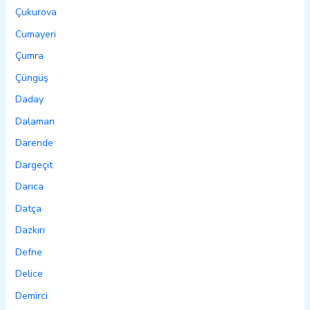
Çukurova
Cumayeri
Çumra
Çüngüş
Daday
Dalaman
Darende
Dargeçit
Darıca
Datça
Dazkırı
Defne
Delice
Demirci