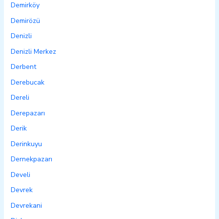
Demirköy
Demirözü
Denizli
Denizli Merkez
Derbent
Derebucak
Dereli
Derepazarı
Derik
Derinkuyu
Dernekpazarı
Develi
Devrek
Devrekani