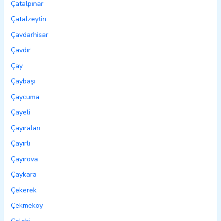
Çatalpınar
Çatalzeytin
Çavdarhisar
Çavdır
Çay
Çaybaşı
Çaycuma
Çayeli
Çayıralan
Çayırlı
Çayırova
Çaykara
Çekerek
Çekmeköy