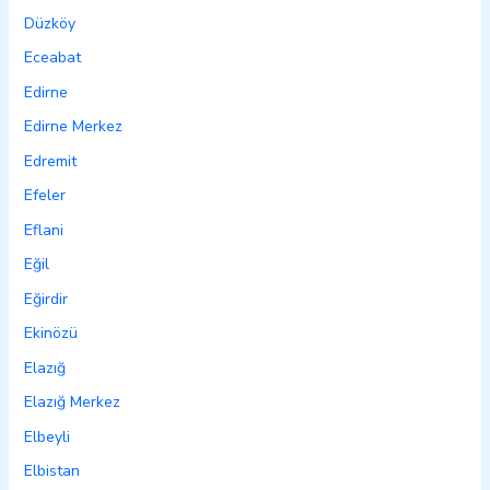
Düzköy
Eceabat
Edirne
Edirne Merkez
Edremit
Efeler
Eflani
Eğil
Eğirdir
Ekinözü
Elazığ
Elazığ Merkez
Elbeyli
Elbistan