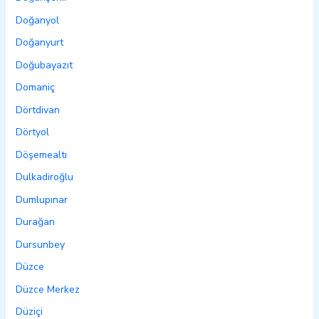
Doğanyol
Doğanyurt
Doğubayazıt
Domaniç
Dörtdivan
Dörtyol
Döşemealtı
Dulkadiroğlu
Dumlupınar
Durağan
Dursunbey
Düzce
Düzce Merkez
Düziçi