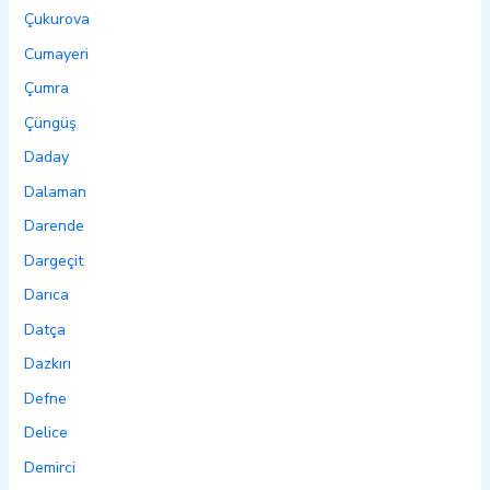
Çukurova
Cumayeri
Çumra
Çüngüş
Daday
Dalaman
Darende
Dargeçit
Darıca
Datça
Dazkırı
Defne
Delice
Demirci