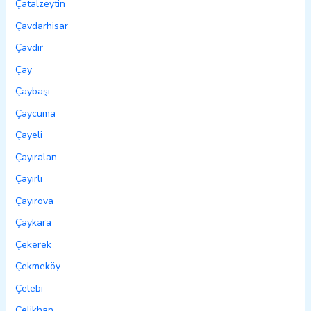
Çatalzeytin
Çavdarhisar
Çavdır
Çay
Çaybaşı
Çaycuma
Çayeli
Çayıralan
Çayırlı
Çayırova
Çaykara
Çekerek
Çekmeköy
Çelebi
Çelikhan