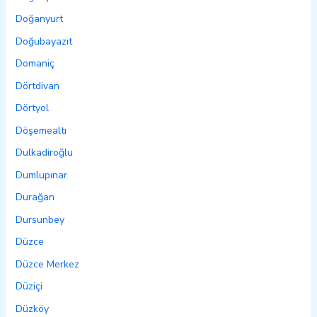
Doğanyurt
Doğubayazıt
Domaniç
Dörtdivan
Dörtyol
Döşemealtı
Dulkadiroğlu
Dumlupınar
Durağan
Dursunbey
Düzce
Düzce Merkez
Düziçi
Düzköy