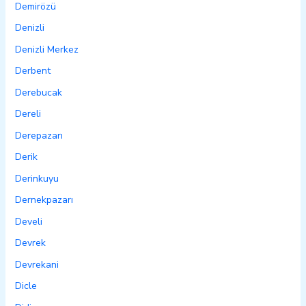
Demirözü
Denizli
Denizli Merkez
Derbent
Derebucak
Dereli
Derepazarı
Derik
Derinkuyu
Dernekpazarı
Develi
Devrek
Devrekani
Dicle