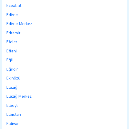
Eceabat
Edirne
Edirne Merkez
Edremit
Efeler
Eflani
Eğil
Eğirdir
Ekinözü
Elazığ
Elazığ Merkez
Elbeyli
Elbistan
Eldivan