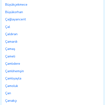
Büyükçekmece
Büyükorhan
Çağlayancerit
Çal
Çaldıran
Çamardı
Çamaş
Çameli
Çamlıdere
Çamlıhemşin
Çamlıyayla
Çamoluk
Çan
Çanakçı