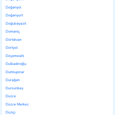
Doğanyol
Doğanyurt
Doğubayazıt
Domaniç
Dörtdivan
Dörtyol
Döşemealtı
Dulkadiroğlu
Dumlupınar
Durağan
Dursunbey
Düzce
Düzce Merkez
Düziçi