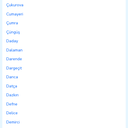
Çukurova
Cumayeri
Çumra
Çüngüş
Daday
Dalaman
Darende
Dargeçit
Darıca
Datça
Dazkırı
Defne
Delice
Demirci