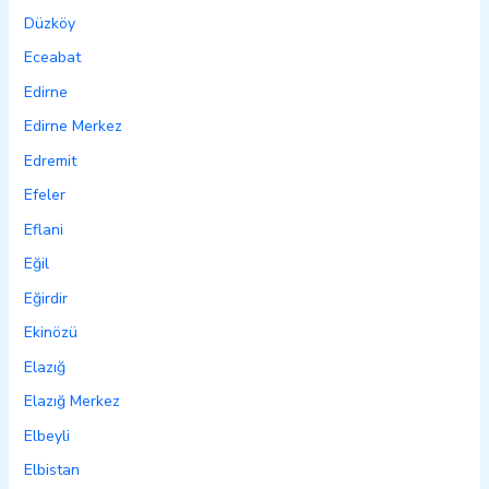
Düzköy
Eceabat
Edirne
Edirne Merkez
Edremit
Efeler
Eflani
Eğil
Eğirdir
Ekinözü
Elazığ
Elazığ Merkez
Elbeyli
Elbistan