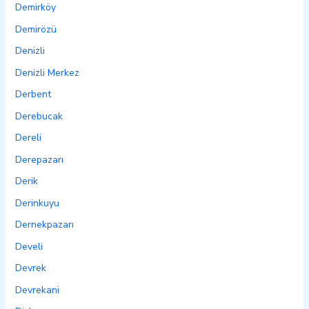
Demirköy
Demirözü
Denizli
Denizli Merkez
Derbent
Derebucak
Dereli
Derepazarı
Derik
Derinkuyu
Dernekpazarı
Develi
Devrek
Devrekani