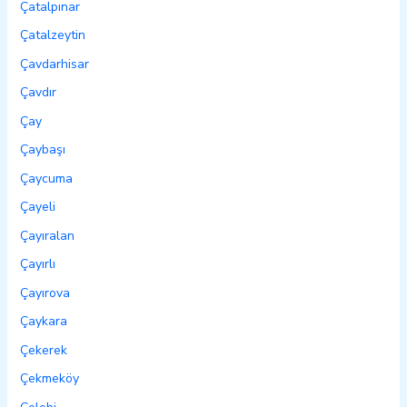
Çatalpınar
Çatalzeytin
Çavdarhisar
Çavdır
Çay
Çaybaşı
Çaycuma
Çayeli
Çayıralan
Çayırlı
Çayırova
Çaykara
Çekerek
Çekmeköy