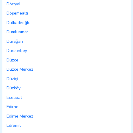
Dörtyol
Döşemealtı
Dulkadiroğlu
Dumlupınar
Durağan
Dursunbey
Düzce
Düzce Merkez
Düziçi
Düzköy
Eceabat
Edirne
Edirne Merkez
Edremit