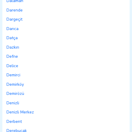
Dalaman
Darende
Dargeçit
Darıca
Datça
Dazkırı
Defne
Delice
Demirci
Demirköy
Demirözü
Denizli
Denizli Merkez
Derbent
Derebucak