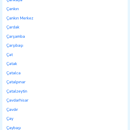
Çankırı
Çankırı Merkez
Çardak
Çarşamba
Çarşıbaşı
Çat
Çatak
Çatalca
Çatalpınar
Çatalzeytin
Çavdarhisar
Çavdır
Çay
Çaybaşı