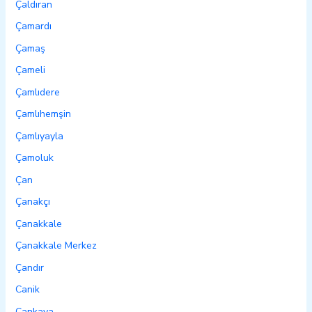
Çaldıran
Çamardı
Çamaş
Çameli
Çamlıdere
Çamlıhemşin
Çamlıyayla
Çamoluk
Çan
Çanakçı
Çanakkale
Çanakkale Merkez
Çandır
Canik
Çankaya