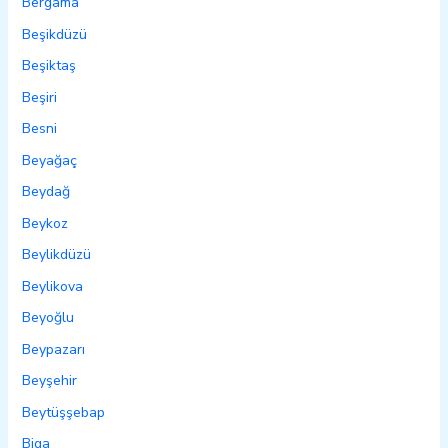
Bergama
Beşikdüzü
Beşiktaş
Beşiri
Besni
Beyağaç
Beydağ
Beykoz
Beylikdüzü
Beylikova
Beyoğlu
Beypazarı
Beyşehir
Beytüşşebap
Biga