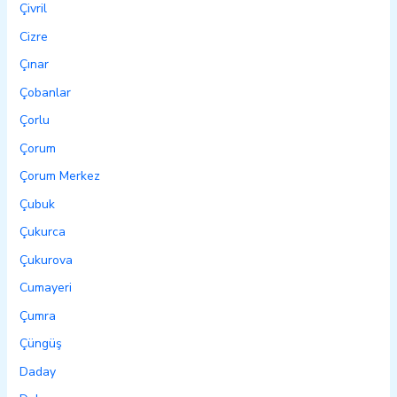
Çivril
Cizre
Çınar
Çobanlar
Çorlu
Çorum
Çorum Merkez
Çubuk
Çukurca
Çukurova
Cumayeri
Çumra
Çüngüş
Daday