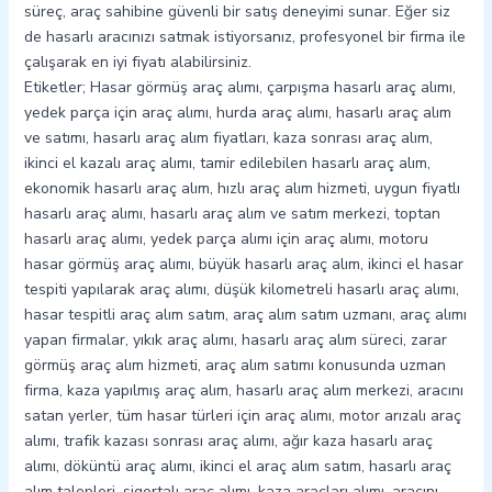
süreç, araç sahibine güvenli bir satış deneyimi sunar. Eğer siz
de hasarlı aracınızı satmak istiyorsanız, profesyonel bir firma ile
çalışarak en iyi fiyatı alabilirsiniz.
Etiketler; Hasar görmüş araç alımı, çarpışma hasarlı araç alımı,
yedek parça için araç alımı, hurda araç alımı, hasarlı araç alım
ve satımı, hasarlı araç alım fiyatları, kaza sonrası araç alım,
ikinci el kazalı araç alımı, tamir edilebilen hasarlı araç alım,
ekonomik hasarlı araç alım, hızlı araç alım hizmeti, uygun fiyatlı
hasarlı araç alımı, hasarlı araç alım ve satım merkezi, toptan
hasarlı araç alımı, yedek parça alımı için araç alımı, motoru
hasar görmüş araç alımı, büyük hasarlı araç alım, ikinci el hasar
tespiti yapılarak araç alımı, düşük kilometreli hasarlı araç alımı,
hasar tespitli araç alım satım, araç alım satım uzmanı, araç alımı
yapan firmalar, yıkık araç alımı, hasarlı araç alım süreci, zarar
görmüş araç alım hizmeti, araç alım satımı konusunda uzman
firma, kaza yapılmış araç alım, hasarlı araç alım merkezi, aracını
satan yerler, tüm hasar türleri için araç alımı, motor arızalı araç
alımı, trafik kazası sonrası araç alımı, ağır kaza hasarlı araç
alımı, döküntü araç alımı, ikinci el araç alım satım, hasarlı araç
alım talepleri, sigortalı araç alımı, kaza araçları alımı, aracını