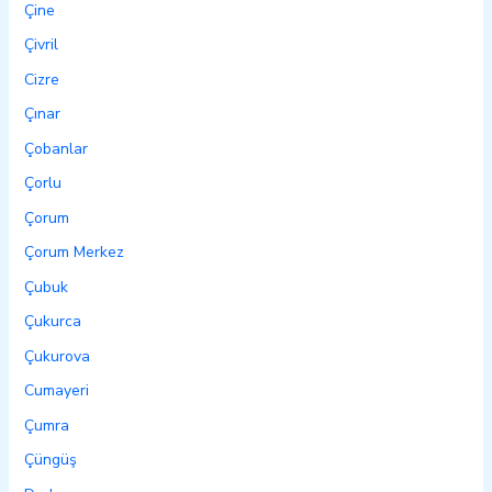
Çine
Çivril
Cizre
Çınar
Çobanlar
Çorlu
Çorum
Çorum Merkez
Çubuk
Çukurca
Çukurova
Cumayeri
Çumra
Çüngüş