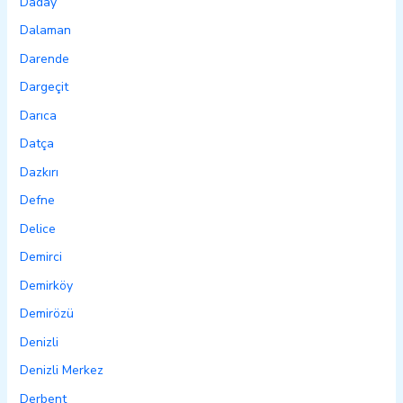
Daday
Dalaman
Darende
Dargeçit
Darıca
Datça
Dazkırı
Defne
Delice
Demirci
Demirköy
Demirözü
Denizli
Denizli Merkez
Derbent