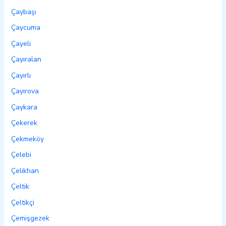
Çaybaşı
Çaycuma
Çayeli
Çayıralan
Çayırlı
Çayırova
Çaykara
Çekerek
Çekmeköy
Çelebi
Çelikhan
Çeltik
Çeltikçi
Çemişgezek