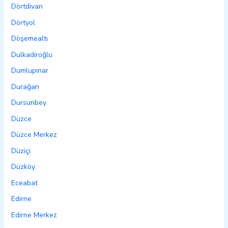
Dörtdivan
Dörtyol
Döşemealtı
Dulkadiroğlu
Dumlupınar
Durağan
Dursunbey
Düzce
Düzce Merkez
Düziçi
Düzköy
Eceabat
Edirne
Edirne Merkez