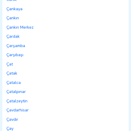
Çankaya
Çankırı
Çankırı Merkez
Çardak
Çarşamba
Çarşıbaşı
Çat
Çatak
Çatalca
Çatalpınar
Çatalzeytin
Çavdarhisar
Çavdır
Çay