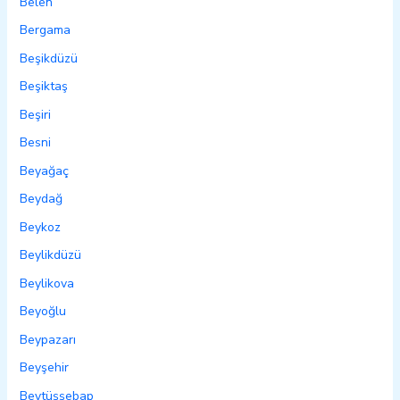
Belen
Bergama
Beşikdüzü
Beşiktaş
Beşiri
Besni
Beyağaç
Beydağ
Beykoz
Beylikdüzü
Beylikova
Beyoğlu
Beypazarı
Beyşehir
Beytüşşebap