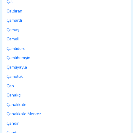
Çal
Çaldıran
Çamardı
Çamaş
Çameli
Çamlıdere
Çamlıhemşin
Çamlıyayla
Çamoluk
Çan
Çanakçı
Çanakkale
Çanakkale Merkez
Çandır
Canik