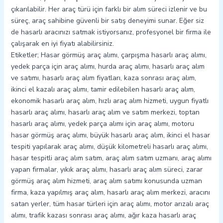
çıkarılabilir. Her araç türü için farklı bir alım süreci izlenir ve bu
süreç, araç sahibine güvenli bir satış deneyimi sunar. Eğer siz
de hasarlı aracınızı satmak istiyorsanız, profesyonel bir firma ile
çalışarak en iyi fiyatı alabilirsiniz.
Etiketler; Hasar görmüş araç alımı, çarpışma hasarlı araç alımı,
yedek parça için araç alımı, hurda araç alımı, hasarlı araç alım
ve satımı, hasarlı araç alım fiyatları, kaza sonrası araç alım,
ikinci el kazalı araç alımı, tamir edilebilen hasarlı araç alım,
ekonomik hasarlı araç alım, hızlı araç alım hizmeti, uygun fiyatlı
hasarlı araç alımı, hasarlı araç alım ve satım merkezi, toptan
hasarlı araç alımı, yedek parça alımı için araç alımı, motoru
hasar görmüş araç alımı, büyük hasarlı araç alım, ikinci el hasar
tespiti yapılarak araç alımı, düşük kilometreli hasarlı araç alımı,
hasar tespitli araç alım satım, araç alım satım uzmanı, araç alımı
yapan firmalar, yıkık araç alımı, hasarlı araç alım süreci, zarar
görmüş araç alım hizmeti, araç alım satımı konusunda uzman
firma, kaza yapılmış araç alım, hasarlı araç alım merkezi, aracını
satan yerler, tüm hasar türleri için araç alımı, motor arızalı araç
alımı, trafik kazası sonrası araç alımı, ağır kaza hasarlı araç