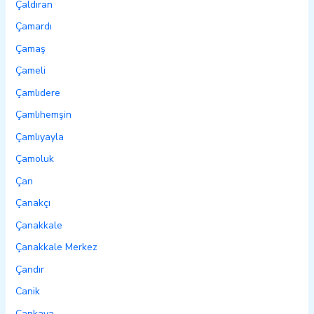
Çaldıran
Çamardı
Çamaş
Çameli
Çamlıdere
Çamlıhemşin
Çamlıyayla
Çamoluk
Çan
Çanakçı
Çanakkale
Çanakkale Merkez
Çandır
Canik
Çankaya