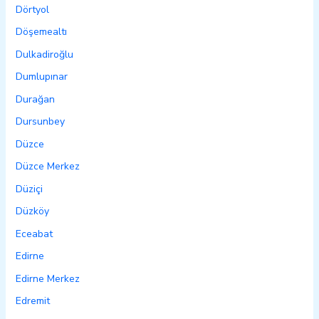
Dörtyol
Döşemealtı
Dulkadiroğlu
Dumlupınar
Durağan
Dursunbey
Düzce
Düzce Merkez
Düziçi
Düzköy
Eceabat
Edirne
Edirne Merkez
Edremit