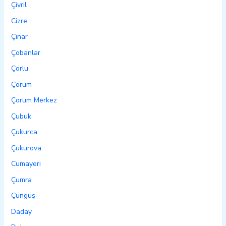
Çivril
Cizre
Çınar
Çobanlar
Çorlu
Çorum
Çorum Merkez
Çubuk
Çukurca
Çukurova
Cumayeri
Çumra
Çüngüş
Daday