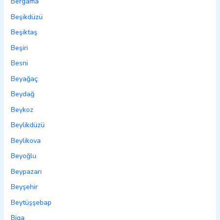
Bergama
Beşikdüzü
Beşiktaş
Beşiri
Besni
Beyağaç
Beydağ
Beykoz
Beylikdüzü
Beylikova
Beyoğlu
Beypazarı
Beyşehir
Beytüşşebap
Biga