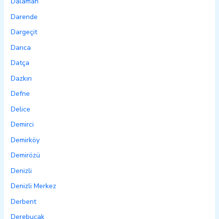
Dalaman
Darende
Dargeçit
Darıca
Datça
Dazkırı
Defne
Delice
Demirci
Demirköy
Demirözü
Denizli
Denizli Merkez
Derbent
Derebucak