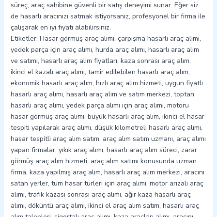
süreç, araç sahibine güvenli bir satış deneyimi sunar. Eğer siz
de hasarlı aracınızı satmak istiyorsanız, profesyonel bir firma ile
çalışarak en iyi fiyatı alabilirsiniz.
Etiketler; Hasar görmüş araç alımı, çarpışma hasarlı araç alımı,
yedek parça için araç alımı, hurda araç alımı, hasarlı araç alım
ve satımı, hasarlı araç alım fiyatları, kaza sonrası araç alım,
ikinci el kazalı araç alımı, tamir edilebilen hasarlı araç alım,
ekonomik hasarlı araç alım, hızlı araç alım hizmeti, uygun fiyatlı
hasarlı araç alımı, hasarlı araç alım ve satım merkezi, toptan
hasarlı araç alımı, yedek parça alımı için araç alımı, motoru
hasar görmüş araç alımı, büyük hasarlı araç alım, ikinci el hasar
tespiti yapılarak araç alımı, düşük kilometreli hasarlı araç alımı,
hasar tespitli araç alım satım, araç alım satım uzmanı, araç alımı
yapan firmalar, yıkık araç alımı, hasarlı araç alım süreci, zarar
görmüş araç alım hizmeti, araç alım satımı konusunda uzman
firma, kaza yapılmış araç alım, hasarlı araç alım merkezi, aracını
satan yerler, tüm hasar türleri için araç alımı, motor arızalı araç
alımı, trafik kazası sonrası araç alımı, ağır kaza hasarlı araç
alımı, döküntü araç alımı, ikinci el araç alım satım, hasarlı araç
alım talepleri, sigortalı araç alımı, kaza araçları alımı, aracını