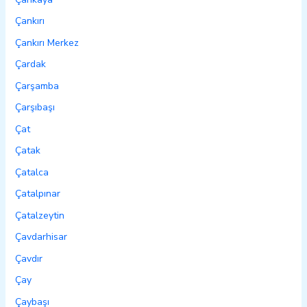
Çankırı
Çankırı Merkez
Çardak
Çarşamba
Çarşıbaşı
Çat
Çatak
Çatalca
Çatalpınar
Çatalzeytin
Çavdarhisar
Çavdır
Çay
Çaybaşı